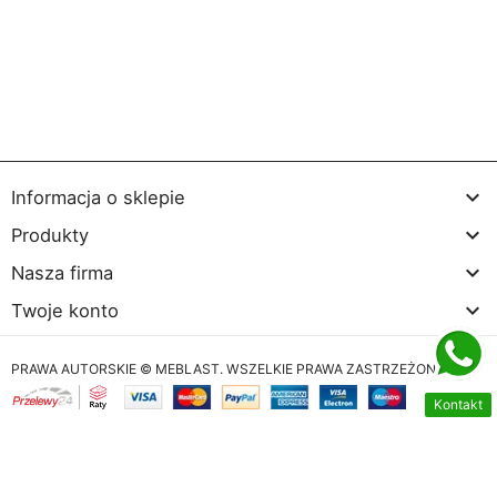

Informacja o sklepie

Produkty

Nasza firma

Twoje konto
PRAWA AUTORSKIE © MEBLAST. WSZELKIE PRAWA ZASTRZEŻONE
Kontakt