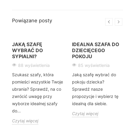
Powiązane posty
JAKĄ SZAFĘ
IDEALNA SZAFA DO
WYBRAĆ DO
DZIECIĘCEGO
W
SYPIALNI?
POKOJU
88 wyświetlenia
85 wyświetlenia
Szukasz szafy, która
Jaką szafę wybrać do
Z
pomieści wszystkie Twoje
pokoju dziecka?
k
ubrania? Sprawdź, na co
Sprawdź nasze
s
zwrócić uwagę przy
propozycje i wybierz tę
f
wyborze idealnej szafy
idealną dla siebie.
p
do...
Czytaj więcej
C
Czytaj więcej