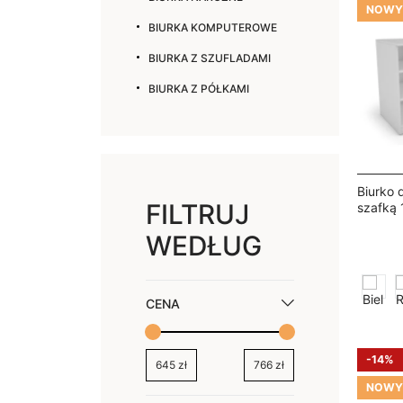
NOWY
BIURKA KOMPUTEROWE
BIURKA Z SZUFLADAMI
BIURKA Z PÓŁKAMI
Biurko d
FILTRUJ
szafką 
Nela
WEDŁUG
CENA
-14%
645
zł
766
zł
NOWY