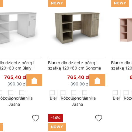
NOWY
NOWY
la dzieci z półką i
Biurko dla dzieci z półką i
Biurko dla 
120×60 cm Biały –
szafką 120×60 cm Sonoma
szafką 12
Jasna – Nela
Nela
765,40 zł
765,40 zł
890,00 zł
890,00 zł
-14%
NOWY