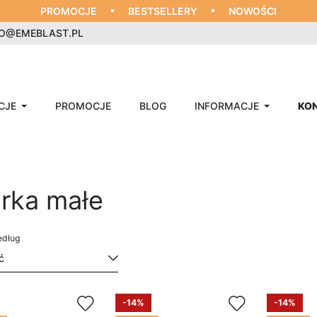
PROMOCJE
BESTSELLERY
NOWOŚCI
RO@EMEBLAST.PL
CJE
PROMOCJE
BLOG
INFORMACJE
KO
urka małe
edług
-14%
-14%