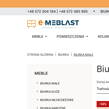
+48 572 004 184 | +48 572 485 985
BIU
MEBLE
POMIESZCZENIA
KOLEK
STRONA GŁÓWNA
BIURKA
BIURKA MAŁE
Bi
MEBLE
Sortuj w
BIURKA MAŁE
BIURKA DUŻE
BIURKA MŁODZIEŻOWE
-14%
BIURKA NAROŻNE