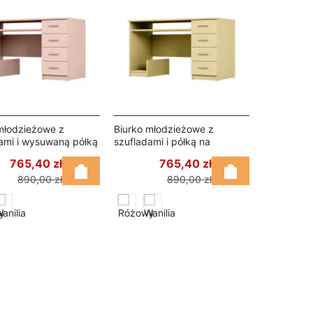
młodzieżowe z
Biurko młodzieżowe z
ami i wysuwaną półką
szufladami i półką na
 cm Różowy – Mila
komputer 130×60 cm Wanilia
765,40 zł
765,40 zł
– Mila
890,00 zł
890,00 zł