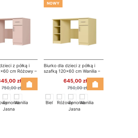
NOWY
dzieci z półką i
Biurko dla dzieci z półką i
0×60 cm Różowy –
szafką 120×60 cm Wanilia –
Nela
645,00 zł
645,00 zł
750,00 zł
750,00 zł