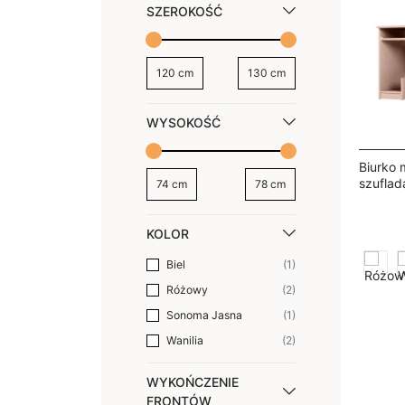
SZEROKOŚĆ
120
cm
130
cm
WYSOKOŚĆ
Biurko 
szuflad
74
cm
78
cm
130×60
KOLOR
Biel
1
Różowy
2
Sonoma Jasna
1
Wanilia
2
WYKOŃCZENIE
FRONTÓW