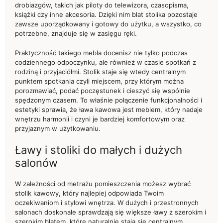
drobiazgów, takich jak piloty do telewizora, czasopisma,
książki czy inne akcesoria. Dzięki nim blat stolika pozostaje
zawsze uporządkowany i gotowy do użytku, a wszystko, co
potrzebne, znajduje się w zasięgu ręki.
Praktyczność takiego mebla docenisz nie tylko podczas
codziennego odpoczynku, ale również w czasie spotkań z
rodziną i przyjaciółmi. Stolik staje się wtedy centralnym
punktem spotkania czyli miejscem, przy którym można
porozmawiać, podać poczęstunek i cieszyć się wspólnie
spędzonym czasem. To właśnie połączenie funkcjonalności i
estetyki sprawia, że ława kawowa jest meblem, który nadaje
wnętrzu harmonii i czyni je bardziej komfortowym oraz
przyjaznym w użytkowaniu.
Ławy i stoliki do małych i dużych
salonów
W zależności od metrażu pomieszczenia możesz wybrać
stolik kawowy, który najlepiej odpowiada Twoim
oczekiwaniom i stylowi wnętrza. W dużych i przestronnych
salonach doskonale sprawdzają się większe ławy z szerokim i
szerokim blatem, które naturalnie stają się centralnym