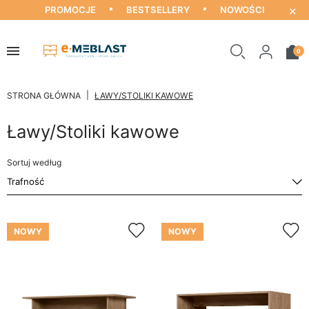
×
PROMOCJE
BESTSELLERY
NOWOŚCI
0
STRONA GŁÓWNA
ŁAWY/STOLIKI KAWOWE
Ławy/Stoliki kawowe
Sortuj według
NOWY
NOWY