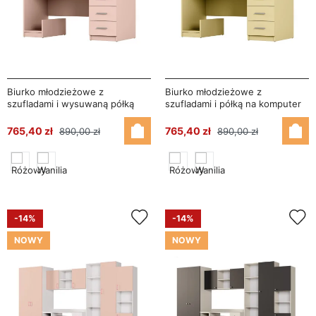
Biurko młodzieżowe z
Biurko młodzieżowe z
szufladami i wysuwaną półką
szufladami i półką na komputer
130×60 cm Różowy – Mila
130×60 cm Wanilia – Mila
765,40 zł
765,40 zł
890,00 zł
890,00 zł
-14%
-14%
NOWY
NOWY