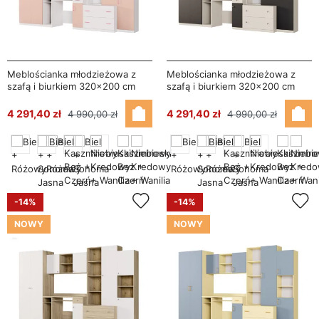
Meblościanka młodzieżowa z
Meblościanka młodzieżowa z
szafą i biurkiem 320×200 cm
szafą i biurkiem 320×200 cm
Biel / Różowy – NEL
Kaszmirowy Beż / Czarny Onyx
– NEL
4 291,40 zł
4 291,40 zł
4 990,00 zł
4 990,00 zł
-14%
-14%
NOWY
NOWY