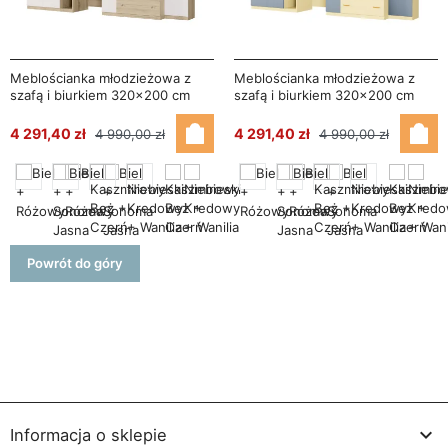
Meblościanka młodzieżowa z
Meblościanka młodzieżowa z
szafą i biurkiem 320×200 cm
szafą i biurkiem 320×200 cm
Sonoma Jasna / Biel – NEL
Wanilia / Niebieski Kredowy –
NEL
4 291,40 zł
4 291,40 zł
4 990,00 zł
4 990,00 zł
Powrót do góry

Informacja o sklepie