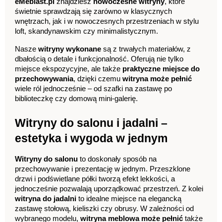
eMeblast.pl
 znajdziesz 
nowoczesne witryny
, które 
świetnie sprawdzają się zarówno w klasycznych 
wnętrzach, jak i w nowoczesnych przestrzeniach w stylu 
loft, skandynawskim czy minimalistycznym.
Nasze 
witryny wykonane
 są z trwałych materiałów, z 
dbałością o detale i funkcjonalność. Oferują nie tylko 
miejsce ekspozycyjne, ale także 
praktyczne miejsce do 
przechowywania
, dzięki czemu 
witryna może pełnić
wiele ról jednocześnie – od szafki na zastawę po 
biblioteczkę czy domową mini-galerię.
Witryny do salonu i jadalni – 
estetyka i wygoda w jednym
Witryny do salonu
 to doskonały sposób na 
przechowywanie i prezentację w jednym. Przeszklone 
drzwi i podświetlane półki tworzą efekt lekkości, a 
jednocześnie pozwalają uporządkować przestrzeń. Z kolei 
witryna do jadalni
 to idealne miejsce na elegancką 
zastawę stołową, kieliszki czy obrusy. W zależności od 
wybranego modelu, 
witryna meblowa może pełnić
 także 