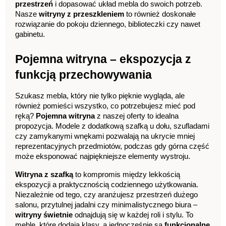
przestrzeń
 i dopasować układ mebla do swoich potrzeb. 
Nasze 
witryny z przeszkleniem
 to również doskonałe 
rozwiązanie do pokoju dziennego, biblioteczki czy nawet 
gabinetu.
Pojemna witryna – ekspozycja z 
funkcją przechowywania
Szukasz mebla, który nie tylko pięknie wygląda, ale 
również pomieści wszystko, co potrzebujesz mieć pod 
ręką? 
Pojemna witryna
 z naszej oferty to idealna 
propozycja. Modele z dodatkową szafką u dołu, szufladami 
czy zamykanymi wnękami pozwalają na ukrycie mniej 
reprezentacyjnych przedmiotów, podczas gdy górna część 
może eksponować najpiękniejsze elementy wystroju.
Witryna z szafką
 to kompromis między lekkością 
ekspozycji a praktycznością codziennego użytkowania. 
Niezależnie od tego, czy aranżujesz przestrzeń dużego 
salonu, przytulnej jadalni czy minimalistycznego biura – 
witryny świetnie
 odnajdują się w każdej roli i stylu. To 
meble, które dodają klasy, a jednocześnie są 
funkcjonalne 