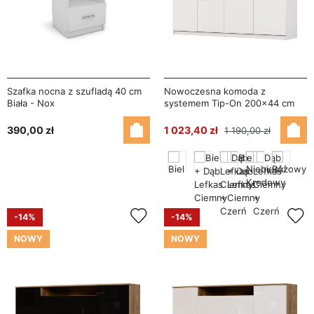
Szafka nocna z szufladą 40 cm
Nowoczesna komoda z
Biała - Nox
systemem Tip-On 200×44 cm
Śnieżna Biel – Luna
390,00 zł
1 023,40 zł
1 190,00 zł
-14%
-14%
NOWY
NOWY