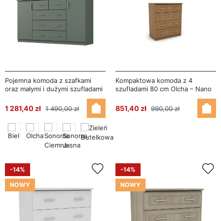
Pojemna komoda z szafkami
Kompaktowa komoda z 4
oraz małymi i dużymi szufladami
szufladami 80 cm Olcha – Nano
160 cm Zielony Butelkowy –
Linea
1 281,40 zł
851,40 zł
1 490,00 zł
990,00 zł
-14%
-14%
NOWY
NOWY