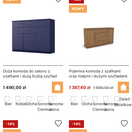
NOWY
Duża komoda do salonu z
Pojemna komoda z szafkami
szafkami i dużą liczbą szuflad
oraz małymi i dużymi szufladami
150 cm Kobalt – Grande
160 cm Olcha – Linea
1 490,00 zł
1 367,40 zł
1 590,00 zł
-14%
-14%