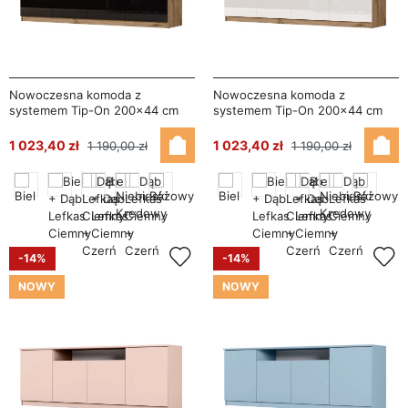
Nowoczesna komoda z
Nowoczesna komoda z
systemem Tip-On 200×44 cm
systemem Tip-On 200×44 cm
Dąb Lefkas / Wysoki Połysk
Dąb Lefkas / Wysoki Połysk Biały
Czarny – Luna
– Luna
1 023,40 zł
1 023,40 zł
1 190,00 zł
1 190,00 zł
-14%
-14%
NOWY
NOWY