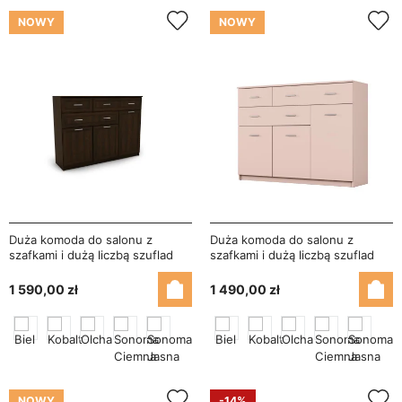
NOWY
NOWY
Duża komoda do salonu z
Duża komoda do salonu z
szafkami i dużą liczbą szuflad
szafkami i dużą liczbą szuflad
150 cm Sonoma Ciemna –
150 cm Różowy – Grande
Grande
1 590,00 zł
1 490,00 zł
NOWY
-14%