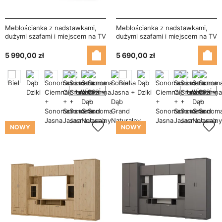
Meblościanka z nadstawkami,
Meblościanka z nadstawkami,
dużymi szafami i miejscem na TV
dużymi szafami i miejscem na TV
370×210 cm Wiśnia Porto –
370×210 cm Biel Arktyczna –
TAJGA
TAJGA
5 990,00 zł
5 690,00 zł
+ więcej
+ więcej
NOWY
NOWY