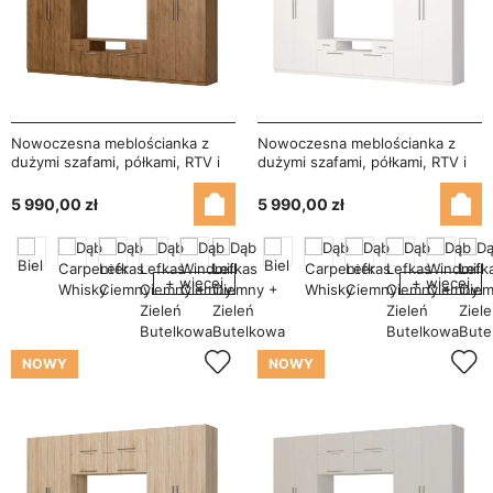
Nowoczesna meblościanka z
Nowoczesna meblościanka z
dużymi szafami, półkami, RTV i
dużymi szafami, półkami, RTV i
szufladami 350×227 cm Dąb
szufladami 350×227 cm Biała –
Lefkas – SCANDI
SCANDI
5 990,00 zł
5 990,00 zł
+ więcej
+ więcej
NOWY
NOWY