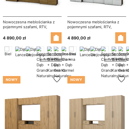
Nowoczesna meblościanka z
Nowoczesna meblościanka z
pojemnymi szafami, RTV,
pojemnymi szafami, RTV,
nadstawkami i szafkami
nadstawkami i szafkami
330×189 cm Sonoma Ciemna /
330×189 cm Sonoma Ciemna /
4 890,00 zł
4 890,00 zł
Dąb Karmel – ZEUS
Sosna Anderson – ZEUS
+ więcej
+ więcej
NOWY
NOWY