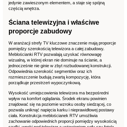
jedynie zawieszonym elementem, a staje się spójną 
częścią wnętrza.
Ściana telewizyjna i właściwe 
proporcje zabudowy
W aranżacji strefy TV kluczowe znaczenie mają proporcje 
pomiędzy szerokością telewizora a całej zabudowy. 
Meblościanki RTV pozwalają uzyskać równowagę 
wizualną, w której ekran nie dominuje na ścianie, a 
jednocześnie nie ginie w zbyt rozbudowanej konstrukcji. 
Odpowiednia szerokość segmentów oraz ich 
rozmieszczenie budują zwartą kompozycję, która 
porządkuje przestrzeń wypoczynkową.
Wysokość umiejscowienia telewizora ma bezpośredni 
wpływ na komfort oglądania. Środek ekranu powinien 
znajdować się na poziomie wzroku osoby siedzącej, co 
pozwala uniknąć napięcia karku i nieprawidłowej postawy 
ciała. Konstrukcja meblościanek RTV umożliwia 
zachowanie odpowiednich proporcji pomiędzy wysokością 
szafki, wnęki pod telewizor a ustawieniem sofy czy fotela.