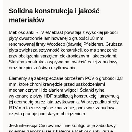
Solidna konstrukcja i jakość 
materiałów
Meblościanki RTV eMeblast powstają z wysokiej jakości 
płyty dwustronnie laminowanej o grubości 18 mm 
renomowanej firmy Woodeco (dawniej Pfleiderer). Grubsza 
płyta zwiększa sztywność konstrukcji, co ma znaczenie 
przy obciążeniu sprzętem elektronicznym i akcesoriami. 
Stabilna konstrukcja wpływa na trwałość całej zabudowy 
oraz bezpieczeństwo użytkowania.
Elementy są zabezpieczane obrzeżem PCV o grubości 0,8 
mm, które chroni krawędzie przed uszkodzeniami 
mechanicznymi i działaniem wilgoci. Ścianki tylne 
wykonane z płyty HDF stabilizują konstrukcję i utrzymują 
jej geometrię przez lata użytkowania. W przypadku strefy 
RTV ma to szczególne znaczenie, ponieważ zabudowa 
często pracuje pod stałym obciążeniem.
Jeśli interesują Cię również inne konfiguracje zabudowy 
ściennej, zapoznaj się z kategorią 
Meblościanki
, gdzie 