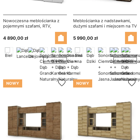
Nowoczesna meblościanka z
Meblościanka z nadstawkami,
pojemnymi szafami, RTV,
dużymi szafami i miejscem na TV
nadstawkami i szafkami
370×210 cm Sonoma Ciemna /
330×189 cm Biel Arktyczna –
Sonoma Jasna – TAJGA
4 890,00 zł
5 990,00 zł
ZEUS
+ więcej
+ więcej
NOWY
NOWY