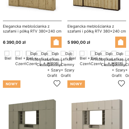
Elegancka meblościanka z
Elegancka meblościanka z
szafami i półką RTV 380×240 cm
szafami i półką RTV 380×240 cm
Dąb Artisan – DAKO
Sonoma Ciemna / Dąb Grand
Naturalny – DAKO
6 390,00 zł
5 990,00 zł
+ więcej
+ więcej
NOWY
NOWY