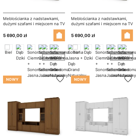
Meblościanka z nadstawkami,
Meblościanka z nadstawkami,
dużymi szafami i miejscem na TV
dużymi szafami i miejscem na TV
370×210 cm Sonoma Jasna /
370×210 cm Sonoma Jasna /
Dąb Lefkas – TAJGA
Dąb Grand Naturalny – TAJGA
5 690,00 zł
5 690,00 zł
+ więcej
+ więcej
NOWY
NOWY