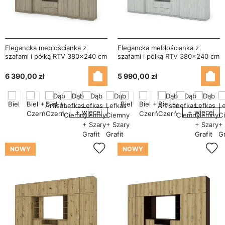
Elegancka meblościanka z
Elegancka meblościanka z
szafami i półką RTV 380×240 cm
szafami i półką RTV 380×240 cm
Sonoma Jasna – DAKO
Sosna Anderson – DAKO
6 390,00 zł
5 990,00 zł
+ więcej
+ więcej
NOWY
NOWY