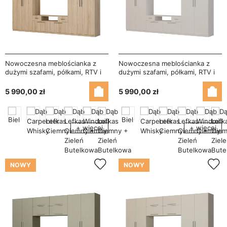
Nowoczesna meblościanka z
Nowoczesna meblościanka z
dużymi szafami, półkami, RTV i
dużymi szafami, półkami, RTV i
szufladami 350×227 cm Sonoma
szufladami 350×227 cm Sosna
Jasna – SCANDI
Anderson – SCANDI
5 990,00 zł
5 990,00 zł
+ więcej
+ więcej
NOWY
NOWY