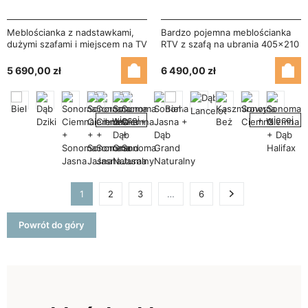
Meblościanka z nadstawkami,
Bardzo pojemna meblościanka
dużymi szafami i miejscem na TV
RTV z szafą na ubrania 405×210
370×210 cm Sonoma Ciemna /
cm Sonoma Ciemna / Dąb Wotan
Dąb Lefkas – TAJGA
– LENA
5 690,00 zł
6 490,00 zł
+ więcej
+ więcej
1
2
3
…
6
Następny
Powrót do góry