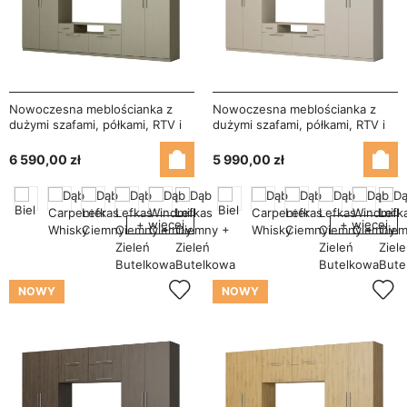
Nowoczesna meblościanka z
Nowoczesna meblościanka z
dużymi szafami, półkami, RTV i
dużymi szafami, półkami, RTV i
szufladami 350×227 cm
szufladami 350×227 cm
Eukaliptus – SCANDI
Kaszmirowy Beż – SCANDI
6 590,00 zł
5 990,00 zł
+ więcej
+ więcej
NOWY
NOWY