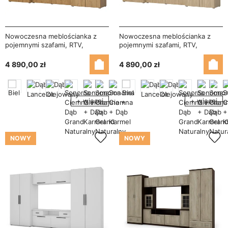
Nowoczesna meblościanka z
Nowoczesna meblościanka z
pojemnymi szafami, RTV,
pojemnymi szafami, RTV,
nadstawkami i szafkami
nadstawkami i szafkami
330×189 cm Dąb Lancelot –
330×189 cm Dąb Olejowany –
4 890,00 zł
4 890,00 zł
ZEUS
ZEUS
+ więcej
+ więcej
NOWY
NOWY