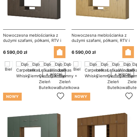
Nowoczesna meblościanka z
Nowoczesna meblościanka z
dużymi szafami, półkami, RTV i
dużymi szafami, półkami, RTV i
szufladami 350×227 cm Dąb
szufladami 350×227 cm Dąb
Windmill Dark – SCANDI
Carpenter Whisky – SCANDI
6 590,00 zł
6 590,00 zł
+ więcej
+ więcej
NOWY
NOWY