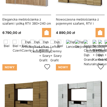
Elegancka meblościanka z
Nowoczesna meblościanka z
szafami i półką RTV 380×240 cm
pojemnymi szafami, RTV i
Szary Jasny / Dąb Halifax –
nadstawkami 330×189 cm
DAKO
Sonoma Ciemna / Dąb Grand –
6 790,00 zł
4 890,00 zł
ZEUS
+ więcej
+ więcej
NOWY
NOWY