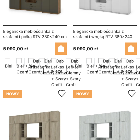
Elegancka meblościanka z
Elegancka meblościanka z
szafami i półką RTV 380×240 cm
szafami i wnęką RTV 380×240
Dąb Lefkas / Grafit – DAKO
cm Biel – DAKO
5 990,00 zł
5 990,00 zł
+ więcej
+ więcej
NOWY
NOWY