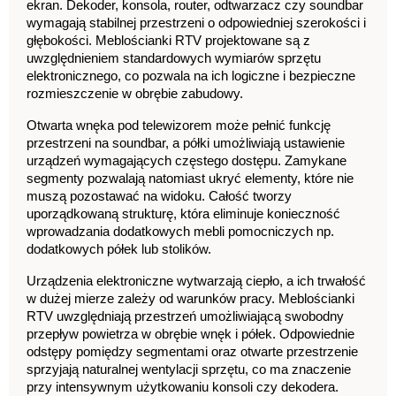
ekran. Dekoder, konsola, router, odtwarzacz czy soundbar 
wymagają stabilnej przestrzeni o odpowiedniej szerokości i 
głębokości. Meblościanki RTV projektowane są z 
uwzględnieniem standardowych wymiarów sprzętu 
elektronicznego, co pozwala na ich logiczne i bezpieczne 
rozmieszczenie w obrębie zabudowy.
Otwarta wnęka pod telewizorem może pełnić funkcję 
przestrzeni na soundbar, a półki umożliwiają ustawienie 
urządzeń wymagających częstego dostępu. Zamykane 
segmenty pozwalają natomiast ukryć elementy, które nie 
muszą pozostawać na widoku. Całość tworzy 
uporządkowaną strukturę, która eliminuje konieczność 
wprowadzania dodatkowych mebli pomocniczych np. 
dodatkowych półek lub stolików.
Urządzenia elektroniczne wytwarzają ciepło, a ich trwałość 
w dużej mierze zależy od warunków pracy. Meblościanki 
RTV uwzględniają przestrzeń umożliwiającą swobodny 
przepływ powietrza w obrębie wnęk i półek. Odpowiednie 
odstępy pomiędzy segmentami oraz otwarte przestrzenie 
sprzyjają naturalnej wentylacji sprzętu, co ma znaczenie 
przy intensywnym użytkowaniu konsoli czy dekodera.