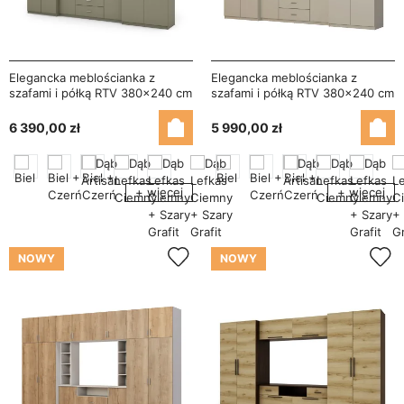
Elegancka meblościanka z
Elegancka meblościanka z
szafami i półką RTV 380×240 cm
szafami i półką RTV 380×240 cm
Eukaliptus – DAKO
Kaszmirowy Beż – DAKO
6 390,00 zł
5 990,00 zł
+ więcej
+ więcej
NOWY
NOWY