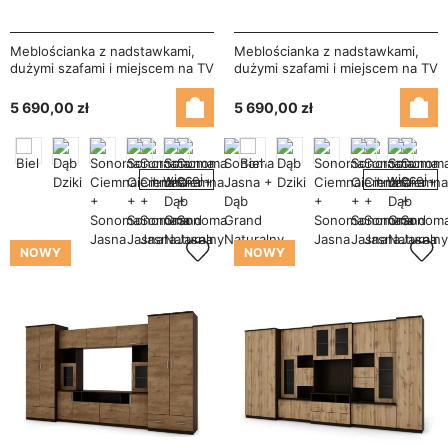
Meblościanka z nadstawkami,
Meblościanka z nadstawkami,
dużymi szafami i miejscem na TV
dużymi szafami i miejscem na TV
370×210 cm Dąb Dziki – TAJGA
370×210 cm Szary Grafit –
TAJGA
5 690,00 zł
5 690,00 zł
+ więcej
+ więcej
NOWY
NOWY