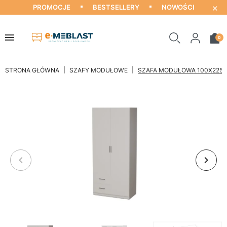
×
PROMOCJE
BESTSELLERY
NOWOŚCI
0
STRONA GŁÓWNA
SZAFY MODUŁOWE
SZAFA MODUŁOWA 100X225 C
keyboard_arrow_left
keyboard_arrow_right
Poprzedni
Nastę