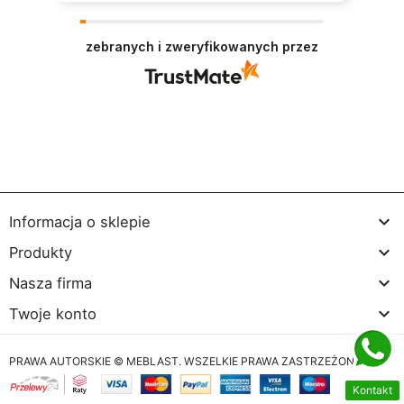
Dziękujemy bardzo za Twoją opinię! Twoja
recenzja wiele dla nas znaczy - dzięki niej wiemy,
zebranych i zweryfikowanych przez
że jesteśmy na właściwym torze :) Z
pozdrowieniami, obsługa sklepu.

Informacja o sklepie

Produkty

Nasza firma

Twoje konto
PRAWA AUTORSKIE © MEBLAST. WSZELKIE PRAWA ZASTRZEŻONE
Kontakt