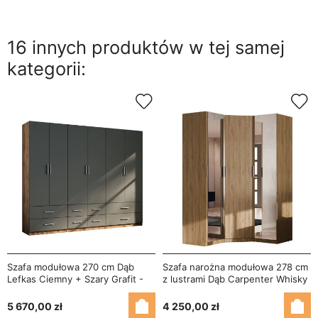
16 innych produktów w tej samej
kategorii:
Szafa modułowa 270 cm Dąb
Szafa narożna modułowa 278 cm
Lefkas Ciemny + Szary Grafit -
z lustrami Dąb Carpenter Whisky
Zestaw MAX PremiumSystem
- Zestaw MAX Premium
Szaf Modułowych MAX
5 670,00 zł
4 250,00 zł