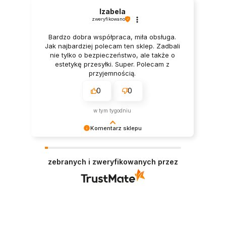
Izabela
zweryfikowano
Bardzo dobra współpraca, miła obsługa.
Jak najbardziej polecam ten sklep. Zadbali
nie tylko o bezpieczeństwo, ale także o
estetykę przesyłki. Super. Polecam z
przyjemnością.
0
0
w tym tygodniu
Komentarz sklepu
Dziękujemy bardzo za Twoją opinię! Twoja
recenzja wiele dla nas znaczy - dzięki niej wiemy,
zebranych i zweryfikowanych przez
że jesteśmy na właściwym torze :) Z
pozdrowieniami, obsługa sklepu.