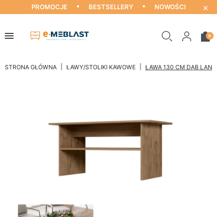
×
PROMOCJE
BESTSELLERY
NOWOŚCI
0
STRONA GŁÓWNA
ŁAWY/STOLIKI KAWOWE
ŁAWA 130 CM DĄB LANC