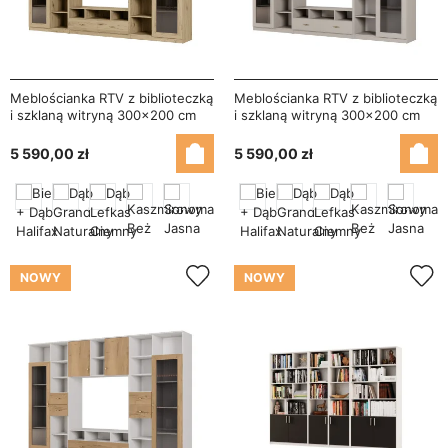
Meblościanka RTV z biblioteczką
Meblościanka RTV z biblioteczką
i szklaną witryną 300×200 cm
i szklaną witryną 300×200 cm
Dąb Grand Naturalny – Agata
Kaszmirowy Beż – Agata
5 590,00 zł
5 590,00 zł
NOWY
NOWY