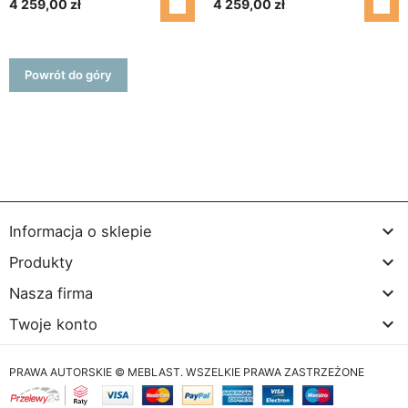
4 259,00 zł
4 259,00 zł
Powrót do góry

Informacja o sklepie

Produkty

Nasza firma

Twoje konto
PRAWA AUTORSKIE © MEBLAST. WSZELKIE PRAWA ZASTRZEŻONE