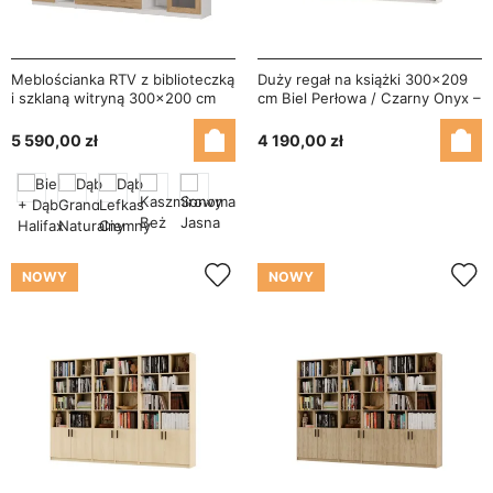
Meblościanka RTV z biblioteczką
Duży regał na książki 300x209
i szklaną witryną 300×200 cm
cm Biel Perłowa / Czarny Onyx –
Biel / Dąb Halifax Naturalny –
ATLAS
Agata
5 590,00 zł
4 190,00 zł
NOWY
NOWY