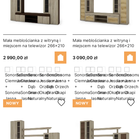
Mała meblościanka z witryną i
Mała meblościanka z witryną i
miejscem na telewizor 266×210
miejscem na telewizor 266×210
cm Sonoma Ciemna / Sonoma
cm Sonoma Jasna / Dąb Grand
Jasna – APOLLO
Naturalny – APOLLO
2 990,00 zł
3 090,00 zł
NOWY
NOWY