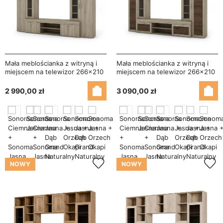
Mała meblościanka z witryną i
Mała meblościanka z witryną i
miejscem na telewizor 266×210
miejscem na telewizor 266×210
cm Sonoma Jasna – APOLLO
cm Sonoma Jasna / Orzech
Okapi – APOLLO
2 990,00 zł
3 090,00 zł
NOWY
NOWY