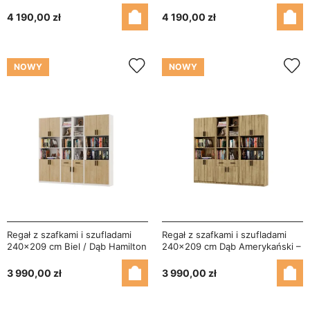
ATLAS
Ciemna – ATLAS
4 190,00 zł
4 190,00 zł
NOWY
NOWY
Regał z szafkami i szufladami
Regał z szafkami i szufladami
240x209 cm Biel / Dąb Hamilton
240x209 cm Dąb Amerykański –
– FORMA
FORMA
3 990,00 zł
3 990,00 zł