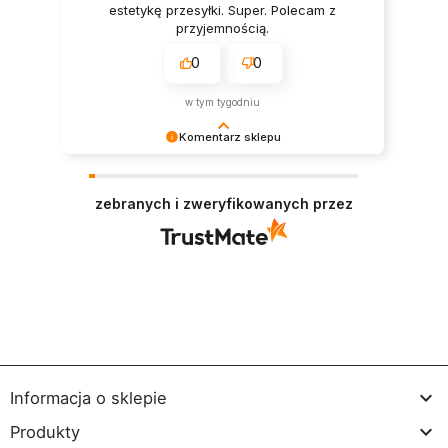
estetykę przesyłki. Super. Polecam z
przyjemnością.
0
0
w tym tygodniu
Komentarz sklepu
Dziękujemy bardzo za Twoją opinię! Twoja
recenzja wiele dla nas znaczy - dzięki niej wiemy,
zebranych i zweryfikowanych przez
że jesteśmy na właściwym torze :) Z
pozdrowieniami, obsługa sklepu.

Informacja o sklepie

Produkty