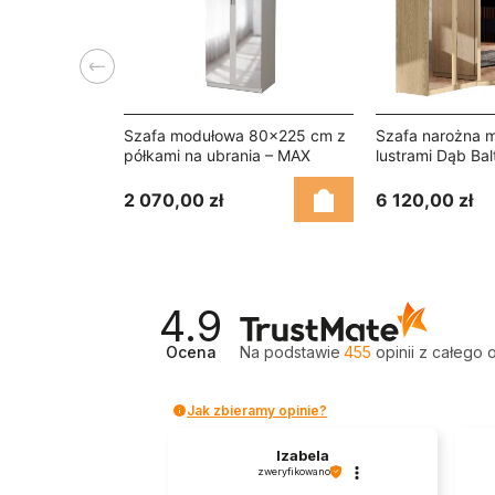
Poprzedni
Szafa modułowa 80x225 cm z
Szafa narożna 
półkami na ubrania – MAX
lustrami Dąb Bal
Premium "P" Lustro
Zestaw MAX Pr
2 070,00 zł
6 120,00 zł
4.9
Ocena
Na podstawie
455
opinii
z całego 
Jak zbieramy opinie?
Izabela
zweryfikowano