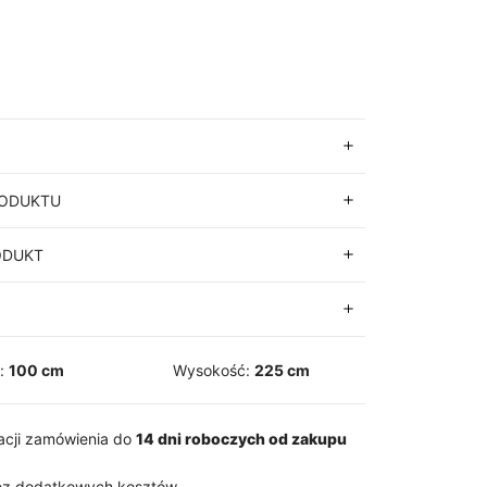
RODUKTU
ODUKT
ć:
100 cm
Wysokość:
225 cm
zacji zamówienia do
14 dni roboczych od zakupu
z dodatkowych kosztów