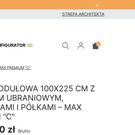
×
STREFA ARCHITEKTA
3D
0
NFIGURATOR
MAX PREMIUM "C"
ODUŁOWA 100X225 CM Z
M UBRANIOWYM,
AMI I PÓŁKAMI – MAX
 "C"
0 zł
Brutto