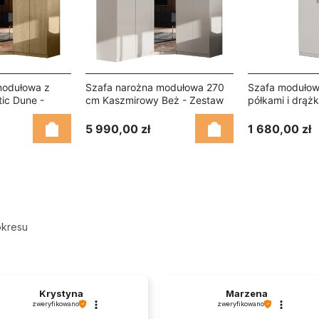
modułowa z
Szafa narożna modułowa 270
Szafa moduło
tic Dune -
cm Kaszmirowy Beż - Zestaw
półkami i drąż
emium
MAX Premium
– MAX Premium
5 990,00 zł
1 680,00 zł
okresu
Krystyna
Marzena
zweryfikowano
zweryfikowano