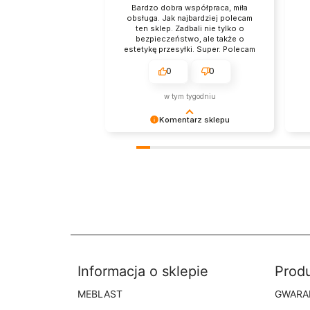
Bardzo dobra współpraca, miła
obsługa. Jak najbardziej polecam
ten sklep. Zadbali nie tylko o
bezpieczeństwo, ale także o
estetykę przesyłki. Super. Polecam
z przyjemnością.
0
0
w tym tygodniu
Komentarz sklepu
Dziękujemy bardzo za Twoją opinię!
Dzi
Twoja recenzja wiele dla nas znaczy
tak
- dzięki niej wiemy, że jesteśmy na
pri
właściwym torze :) Z
Two
pozdrowieniami, obsługa sklepu.
wys
mam
zob
Informacja o sklepie
Prod
MEBLAST
GWARA