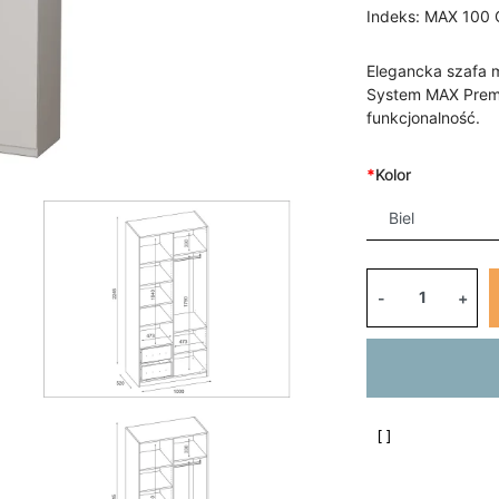
Indeks:
MAX 100 
Elegancka szafa m
System MAX Premi
funkcjonalność.
*
Kolor
-
+