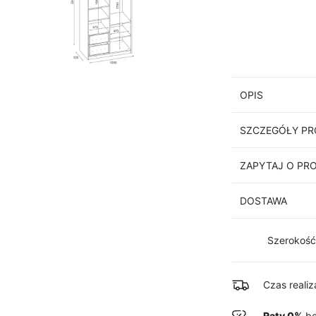
OPIS
SZCZEGÓŁY P
ZAPYTAJ O PR
DOSTAWA
Szerokoś
Czas reali
Raty 0%
be