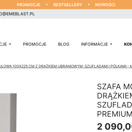
PROMOCJE
BESTSELLERY
NOWOŚCI
RO@EMEBLAST.PL
CJE
PROMOCJE
BLOG
INFORMACJE
KO
ŁOWA 100X225 CM Z DRĄŻKIEM UBRANIOWYM, SZUFLADAMI I PÓŁKAMI – 
SZAFA M
DRĄŻKIE
SZUFLAD
PREMIUM
2 090,0