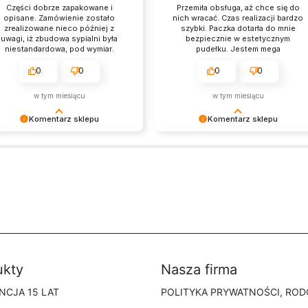
Części dobrze zapakowane i
Przemiła obsługa, aż chce się do
opisane. Zamówienie zostało
nich wracać. Czas realizacji bardzo
zrealizowane nieco później z
szybki. Paczka dotarła do mnie
uwagi, iż zbudowa sypialni była
bezpiecznie w estetycznym
niestandardowa, pod wymiar.
pudełku. Jestem mega
Ogólnie dość szybko. Obsługa
zadowolona. Spotkamy się na
klienta profesjonalna, otrzymałam
pewno ponownie.
0
0
0
0
wyczerpujące informacje. Warto
kupić, meble wyglądają ładnie i
w tym miesiącu
w tym miesiącu
solidnie.
Komentarz sklepu
Komentarz sklepu
ękujemy za pozostawienie nam
Bardzo cieszy nas Twoja świetna
 dobrej opinii. Naszym
recenzja! Ciężko pracujemy, aby
orytetem jest satysfakcja klienta i
sprostać wymaganiom klientów
ja recenzja potwierdza nasze
takich jak Ty i jesteśmy zadowoleni
iłki - dziękujemy raz jeszcze i
że nam się udało. Mamy nadzieję, ż
y nadzieję - do szybkiego
do nas wrócisz :) Pozdrawiamy
aczenia!
ukty
Nasza firma
NCJA 15 LAT
POLITYKA PRYWATNOŚCI, ROD