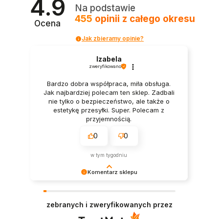
4.9
Na podstawie
455
opinii
z całego okresu
Ocena
Jak zbieramy opinie?
Izabela
zweryfikowano
Bardzo dobra współpraca, miła obsługa.
Jak najbardziej polecam ten sklep. Zadbali
nie tylko o bezpieczeństwo, ale także o
estetykę przesyłki. Super. Polecam z
przyjemnością.
0
0
w tym tygodniu
Komentarz sklepu
Dziękujemy bardzo za Twoją opinię! Twoja
recenzja wiele dla nas znaczy - dzięki niej wiemy,
zebranych i zweryfikowanych przez
że jesteśmy na właściwym torze :) Z
pozdrowieniami, obsługa sklepu.