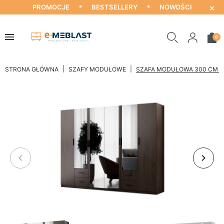
×
PROMOCJE
BESTSELLERY
NOWOŚCI
0
STRONA GŁÓWNA
SZAFY MODUŁOWE
SZAFA MODUŁOWA 300 CM Z 
keyboard_arrow_left
keyboard_arrow_right
Poprzedni
Nastę