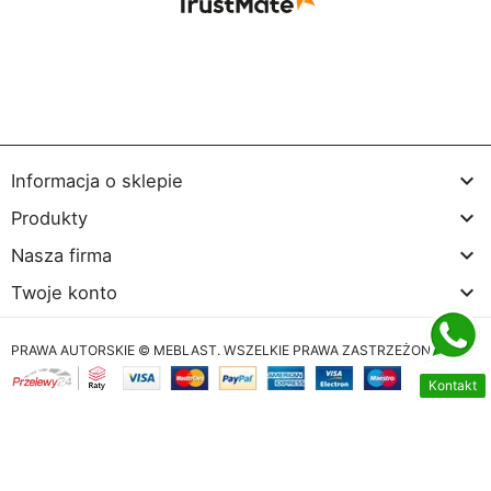

Informacja o sklepie

Produkty

Nasza firma

Twoje konto
PRAWA AUTORSKIE © MEBLAST. WSZELKIE PRAWA ZASTRZEŻONE
Kontakt