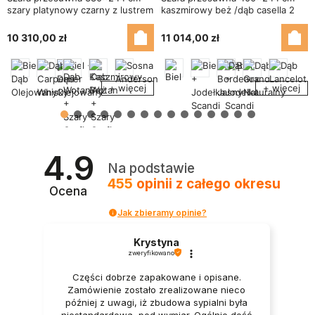
szary platynowy czarny z lustrem
kaszmirowy beż /dąb casella 2
- Navero
lustra - Velaro
10 310,00 zł
11 014,00 zł
+ więcej
+ więcej
4.9
Na podstawie
455
opinii
z całego okresu
Ocena
Jak zbieramy opinie?
Krystyna
zweryfikowano
Części dobrze zapakowane i opisane.
Zamówienie zostało zrealizowane nieco
później z uwagi, iż zbudowa sypialni była
niestandardowa, pod wymiar. Ogólnie dość