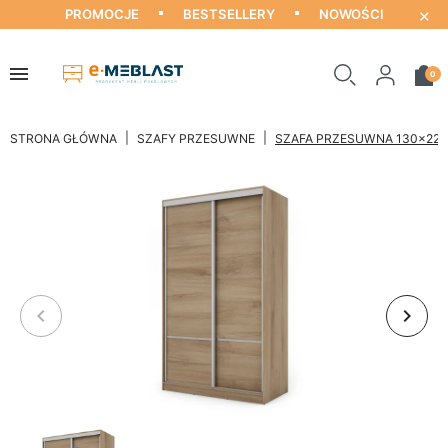
×
PROMOCJE
BESTSELLERY
NOWOŚCI
0
STRONA GŁÓWNA
SZAFY PRZESUWNE
SZAFA PRZESUWNA 130×220
keyboard_arrow_left
keyboard_arrow_right
Poprzedni
Nastę