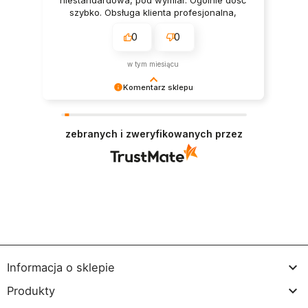
szybko. Obsługa klienta profesjonalna,
otrzymałam wyczerpujące informacje.
0
0
Warto kupić, meble wyglądają ładnie i
solidnie.
w tym miesiącu
Komentarz sklepu
Dziękujemy za pozostawienie nam tak dobrej
opinii. Naszym priorytetem jest satysfakcja
zebranych i zweryfikowanych przez
klienta i Twoja recenzja potwierdza nasze wysiłki
- dziękujemy raz jeszcze i mamy nadzieję - do
szybkiego zobaczenia!

Informacja o sklepie

Produkty