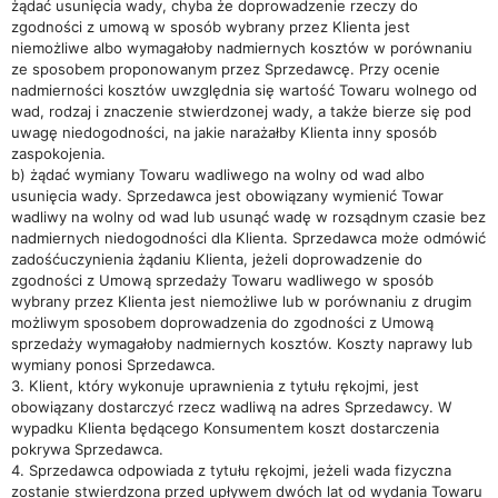
żądać usunięcia wady, chyba że doprowadzenie rzeczy do
zgodności z umową w sposób wybrany przez Klienta jest
niemożliwe albo wymagałoby nadmiernych kosztów w porównaniu
ze sposobem proponowanym przez Sprzedawcę. Przy ocenie
nadmierności kosztów uwzględnia się wartość Towaru wolnego od
wad, rodzaj i znaczenie stwierdzonej wady, a także bierze się pod
uwagę niedogodności, na jakie narażałby Klienta inny sposób
zaspokojenia.
b) żądać wymiany Towaru wadliwego na wolny od wad albo
usunięcia wady. Sprzedawca jest obowiązany wymienić Towar
wadliwy na wolny od wad lub usunąć wadę w rozsądnym czasie bez
nadmiernych niedogodności dla Klienta. Sprzedawca może odmówić
zadośćuczynienia żądaniu Klienta, jeżeli doprowadzenie do
zgodności z Umową sprzedaży Towaru wadliwego w sposób
wybrany przez Klienta jest niemożliwe lub w porównaniu z drugim
możliwym sposobem doprowadzenia do zgodności z Umową
sprzedaży wymagałoby nadmiernych kosztów. Koszty naprawy lub
wymiany ponosi Sprzedawca.
3. Klient, który wykonuje uprawnienia z tytułu rękojmi, jest
obowiązany dostarczyć rzecz wadliwą na adres Sprzedawcy. W
wypadku Klienta będącego Konsumentem koszt dostarczenia
pokrywa Sprzedawca.
4. Sprzedawca odpowiada z tytułu rękojmi, jeżeli wada fizyczna
zostanie stwierdzona przed upływem dwóch lat od wydania Towaru