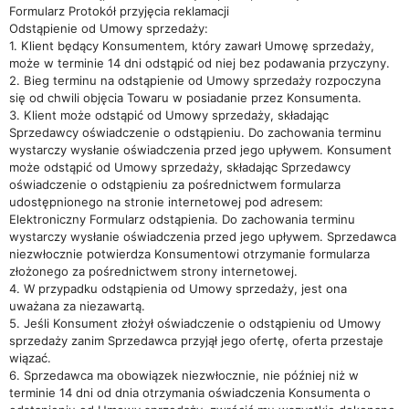
Formularz Protokół przyjęcia reklamacji
Odstąpienie od Umowy sprzedaży:
1. Klient będący Konsumentem, który zawarł Umowę sprzedaży,
może w terminie 14 dni odstąpić od niej bez podawania przyczyny.
2. Bieg terminu na odstąpienie od Umowy sprzedaży rozpoczyna
się od chwili objęcia Towaru w posiadanie przez Konsumenta.
3. Klient może odstąpić od Umowy sprzedaży, składając
Sprzedawcy oświadczenie o odstąpieniu. Do zachowania terminu
wystarczy wysłanie oświadczenia przed jego upływem. Konsument
może odstąpić od Umowy sprzedaży, składając Sprzedawcy
oświadczenie o odstąpieniu za pośrednictwem formularza
udostępnionego na stronie internetowej pod adresem:
Elektroniczny Formularz odstąpienia. Do zachowania terminu
wystarczy wysłanie oświadczenia przed jego upływem. Sprzedawca
niezwłocznie potwierdza Konsumentowi otrzymanie formularza
złożonego za pośrednictwem strony internetowej.
4. W przypadku odstąpienia od Umowy sprzedaży, jest ona
uważana za niezawartą.
5. Jeśli Konsument złożył oświadczenie o odstąpieniu od Umowy
sprzedaży zanim Sprzedawca przyjął jego ofertę, oferta przestaje
wiązać.
6. Sprzedawca ma obowiązek niezwłocznie, nie później niż w
terminie 14 dni od dnia otrzymania oświadczenia Konsumenta o