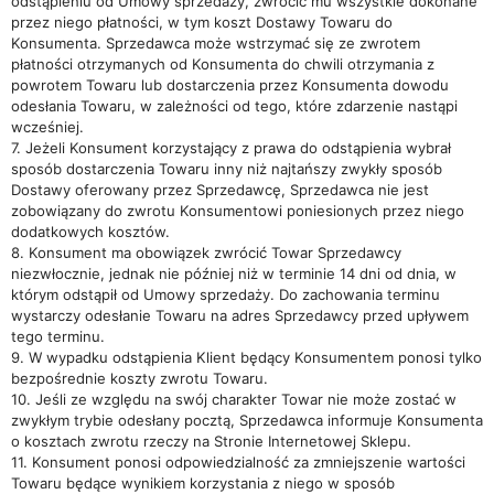
odstąpieniu od Umowy sprzedaży, zwrócić mu wszystkie dokonane
przez niego płatności, w tym koszt Dostawy Towaru do
Konsumenta. Sprzedawca może wstrzymać się ze zwrotem
płatności otrzymanych od Konsumenta do chwili otrzymania z
powrotem Towaru lub dostarczenia przez Konsumenta dowodu
odesłania Towaru, w zależności od tego, które zdarzenie nastąpi
wcześniej.
7. Jeżeli Konsument korzystający z prawa do odstąpienia wybrał
sposób dostarczenia Towaru inny niż najtańszy zwykły sposób
Dostawy oferowany przez Sprzedawcę, Sprzedawca nie jest
zobowiązany do zwrotu Konsumentowi poniesionych przez niego
dodatkowych kosztów.
8. Konsument ma obowiązek zwrócić Towar Sprzedawcy
niezwłocznie, jednak nie później niż w terminie 14 dni od dnia, w
którym odstąpił od Umowy sprzedaży. Do zachowania terminu
wystarczy odesłanie Towaru na adres Sprzedawcy przed upływem
tego terminu.
9. W wypadku odstąpienia Klient będący Konsumentem ponosi tylko
bezpośrednie koszty zwrotu Towaru.
10. Jeśli ze względu na swój charakter Towar nie może zostać w
zwykłym trybie odesłany pocztą, Sprzedawca informuje Konsumenta
o kosztach zwrotu rzeczy na Stronie Internetowej Sklepu.
11. Konsument ponosi odpowiedzialność za zmniejszenie wartości
Towaru będące wynikiem korzystania z niego w sposób