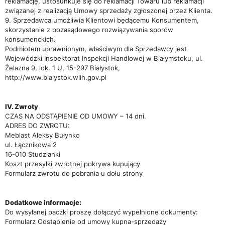
reklamację, ustosunkuje się do reklamacji Towaru lub reklamacji
związanej z realizacją Umowy sprzedaży zgłoszonej przez Klienta.
9. Sprzedawca umożliwia Klientowi będącemu Konsumentem,
skorzystanie z pozasądowego rozwiązywania sporów
konsumenckich.
Podmiotem uprawnionym, właściwym dla Sprzedawcy jest
Wojewódzki Inspektorat Inspekcji Handlowej w Białymstoku, ul.
Żelazna 9, lok. 1 U, 15-297 Białystok,
http://www.bialystok.wiih.gov.pl
IV. Zwroty
CZAS NA ODSTĄPIENIE OD UMOWY – 14 dni.
ADRES DO ZWROTU:
Meblast Aleksy Bułynko
ul. Łącznikowa 2
16-010 Studzianki
Koszt przesyłki zwrotnej pokrywa kupujący
Formularz zwrotu do pobrania u dołu strony
Dodatkowe informacje:
Do wysyłanej paczki proszę dołączyć wypełnione dokumenty:
Formularz Odstąpienie od umowy kupna-sprzedaży