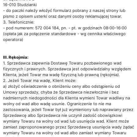
16-010 Studzianki
- do paczki należy włożyć formularz pobrany z naszej strony lub
pismo z opisem usterki oraz danymi osoby reklamującej towar.
3. Telefonicznie:
- pod numerem: 572 004 184, pn. - pt. w godzinach 08:00-16:00
(opłata jak za połączenie standardowe - wg cennika właściwego
operatora)
III. Rękojmia:
1. Sprzedawca zapewnia Dostawę Towaru pozbawionego wad
fizycznych i prawnych. Sprzedawca jest odpowiedzialny względem
Klienta, jeżeli Towar ma wadę fizyczną lub prawną (rękojmia).
2. Jeżeli Towar ma wadę, Klient może:
a) złożyć oświadczenie o obniżeniu ceny albo odstąpieniu od
Umowy sprzedaży, chyba że Sprzedawca niezwłocznie i bez
nadmiernych niedogodności dla Klienta wymieni Towar wadliwy na
wolny od wad albo wadę usunie. Ograniczenie to nie ma
zastosowania, jeżeli Towar był już wymieniony lub naprawiany przez
Sprzedawcę albo Sprzedawca nie uczynił zadość obowiązkowi
wymiany Towaru na wolny od wad lub usunięcia wad. Klient może
zamiast zaproponowanego przez Sprzedawcę usunięcia wady żądać
wymiany Towaru na wolny od wad albo zamiast wymiany Towaru