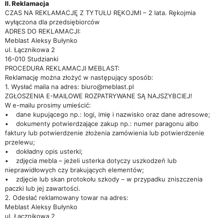
II. Reklamacja
CZAS NA REKLAMACJĘ Z TYTUŁU RĘKOJMI – 2 lata. Rękojmia
wyłączona dla przedsiębiorców
ADRES DO REKLAMACJI:
Meblast Aleksy Bułynko
ul. Łącznikowa 2
16-010 Studzianki
PROCEDURA REKLAMACJI MEBLAST:
Reklamację można złożyć w następujący sposób:
1. Wysłać maila na adres: biuro@meblast.pl
ZGŁOSZENIA E-MAILOWE ROZPATRYWANE SĄ NAJSZYBCIEJ!
W e-mailu prosimy umieścić:
• dane kupującego np.: logi, imię i nazwisko oraz dane adresowe;
• dokumenty potwierdzające zakup np.: numer paragonu albo
faktury lub potwierdzenie złożenia zamówienia lub potwierdzenie
przelewu;
• dokładny opis usterki;
• zdjęcia mebla – jeżeli usterka dotyczy uszkodzeń lub
nieprawidłowych czy brakujących elementów;
• zdjęcie lub skan protokołu szkody – w przypadku zniszczenia
paczki lub jej zawartości.
2. Odesłać reklamowany towar na adres:
Meblast Aleksy Bułynko
ul. Łącznikowa 2