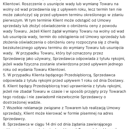
Klientowi. Roszczenie o usunięcie wady lub wymianę Towaru na
wolny od wad przedawnia się z upływem roku, lecz termin ten nie
może zakończyć się przed upływem terminu określonego w zdaniu
pierwszym. W tym terminie Klient może odstąpić od Umowy
sprzedaży lub złożyć oświadczenie o obniżeniu ceny z powodu
wady Towaru. Jeżeli Klient żądał wymiany Towaru na wolny od wad
lub usunięcia wady, termin do odstąpienia od Umowy sprzedaży lub
złożenia oświadczenia o obniżeniu ceny rozpoczyna się z chwilą
bezskutecznego upływu terminu do wymiany Towaru lub usunięcia
wady. W przypadku Towaru, który był oznaczony przez
Sprzedawcę jako używany, Sprzedawca odpowiada z tytułu rękojmi,
jeżeli wada fizyczna zostanie stwierdzona przed upływem jednego
roku od wydania Towaru Klientowi.
5. W przypadku Klienta będącego Przedsiębiorcą, Sprzedawca
odpowiada z tytułu rękojmi przed upływem 1 roku od dnia Dostawy.
6. Klient będący Przedsiębiorcą traci uprawnienia z tytułu rękojmi,
jeżeli nie zbadał Towaru w czasie i w sposób przyjęty przy Towarach
tego rodzaju i nie zawiadomił niezwłocznie Sprzedawcy o
dostrzeżonej wadzie.
7. Wszelkie reklamacje związane z Towarem lub realizacją Umowy
sprzedaży, Klient może kierować w formie pisemnej na adres
Sprzedawcy.
8. Sprzedawca w ciągu 14 dni od dnia żądania zawierającego