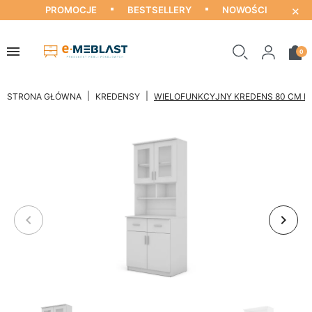
×
PROMOCJE
BESTSELLERY
NOWOŚCI
0
STRONA GŁÓWNA
KREDENSY
WIELOFUNKCYJNY KREDENS 80 CM BIE
keyboard_arrow_left
keyboard_arrow_right
Poprzedni
Nastę