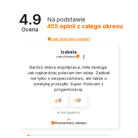
4.9
Na podstawie
455
opinii
z całego okresu
Ocena
Jak zbieramy opinie?
Izabela
zweryfikowano
Bardzo dobra współpraca, miła obsługa.
Jak najbardziej polecam ten sklep. Zadbali
nie tylko o bezpieczeństwo, ale także o
estetykę przesyłki. Super. Polecam z
przyjemnością.
0
0
w tym tygodniu
Komentarz sklepu
Dziękujemy bardzo za Twoją opinię! Twoja