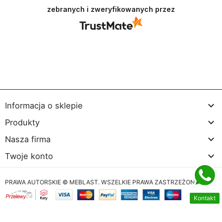
recenzja wiele dla nas znaczy - dzięki niej wiemy,
zebranych i zweryfikowanych przez
że jesteśmy na właściwym torze :) Z
pozdrowieniami, obsługa sklepu.

Informacja o sklepie

Produkty

Nasza firma

Twoje konto
PRAWA AUTORSKIE © MEBLAST. WSZELKIE PRAWA ZASTRZEŻONE
Kontakt