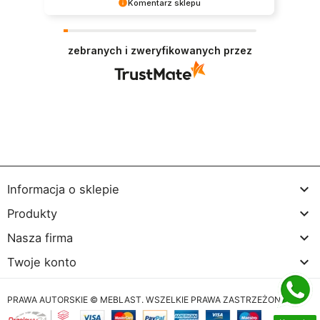
Komentarz sklepu
Dziękujemy bardzo za Twoją opinię! Twoja
recenzja wiele dla nas znaczy - dzięki niej wiemy,
zebranych i zweryfikowanych przez
że jesteśmy na właściwym torze :) Z
pozdrowieniami, obsługa sklepu.

Informacja o sklepie

Produkty

Nasza firma

Twoje konto
PRAWA AUTORSKIE © MEBLAST. WSZELKIE PRAWA ZASTRZEŻONE