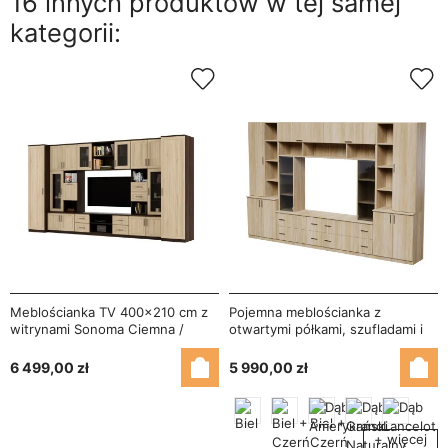
16 innych produktów w tej samej
kategorii:
Meblościanka TV 400x210 cm z
Pojemna meblościanka z
witrynami Sonoma Ciemna /
otwartymi półkami, szufladami i
Sonoma Jasna - Windsor
szafkami 340×220 cm Dąb
Amerykański – MODENA
6 499,00 zł
5 990,00 zł
+ więcej