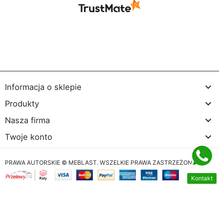
pozdrowieniami, obsługa sklepu.

Informacja o sklepie

Produkty

Nasza firma

Twoje konto
PRAWA AUTORSKIE © MEBLAST. WSZELKIE PRAWA ZASTRZEŻONE
Kontakt