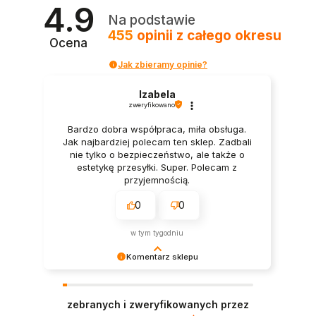
4.9
Na podstawie
455
opinii
z całego okresu
Ocena
Jak zbieramy opinie?
Izabela
zweryfikowano
Bardzo dobra współpraca, miła obsługa.
Jak najbardziej polecam ten sklep. Zadbali
nie tylko o bezpieczeństwo, ale także o
estetykę przesyłki. Super. Polecam z
przyjemnością.
0
0
w tym tygodniu
Komentarz sklepu
Dziękujemy bardzo za Twoją opinię! Twoja
recenzja wiele dla nas znaczy - dzięki niej wiemy,
zebranych i zweryfikowanych przez
że jesteśmy na właściwym torze :) Z