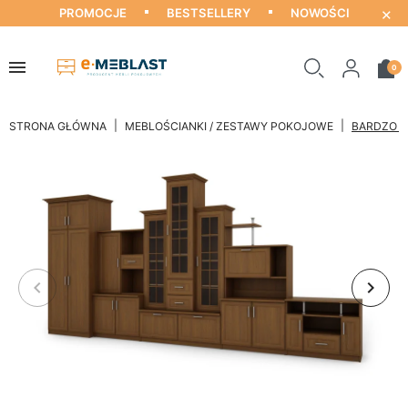
×
PROMOCJE
BESTSELLERY
NOWOŚCI
0
STRONA GŁÓWNA
MEBLOŚCIANKI / ZESTAWY POKOJOWE
BARDZO D
keyboard_arrow_left
keyboard_arrow_right
Poprzedni
Nastę