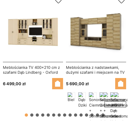
Meblościanka TV 400x210 cm z
Meblościanka z nadstawkami,
szafami Dąb Lindberg - Oxford
dużymi szafami i miejscem na TV
370×210 cm Sonoma Jasna / Dąb
Grand Naturalny – TAJGA
6 499,00 zł
5 690,00 zł
+ więcej