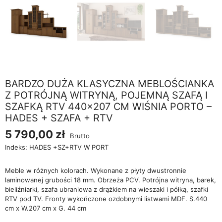
BARDZO DUŻA KLASYCZNA MEBLOŚCIANKA
Z POTRÓJNĄ WITRYNĄ, POJEMNĄ SZAFĄ I
SZAFKĄ RTV 440×207 CM WIŚNIA PORTO –
HADES + SZAFA + RTV
5 790,00 zł
Brutto
Indeks:
HADES +SZ+RTV W PORT
Meble w różnych kolorach. Wykonane z płyty dwustronnie
laminowanej grubości 18 mm. Obrzeża PCV. Potrójna witryna, barek,
bieliźniarki, szafa ubraniowa z drążkiem na wieszaki i półką, szafki
RTV pod TV. Fronty wykończone ozdobnymi listwami MDF. S.440
cm x W.207 cm x G. 44 cm