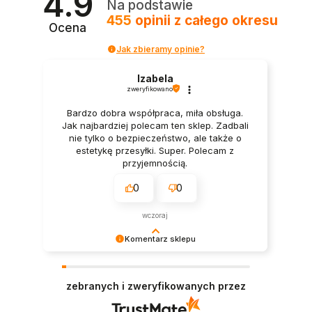
4.9
Na podstawie
455
opinii
z całego okresu
Ocena
Jak zbieramy opinie?
Izabela
zweryfikowano
Bardzo dobra współpraca, miła obsługa.
Jak najbardziej polecam ten sklep. Zadbali
nie tylko o bezpieczeństwo, ale także o
estetykę przesyłki. Super. Polecam z
przyjemnością.
0
0
wczoraj
Komentarz sklepu
Dziękujemy bardzo za Twoją opinię! Twoja
recenzja wiele dla nas znaczy - dzięki niej wiemy,
zebranych i zweryfikowanych przez
że jesteśmy na właściwym torze :) Z
pozdrowieniami, obsługa sklepu.