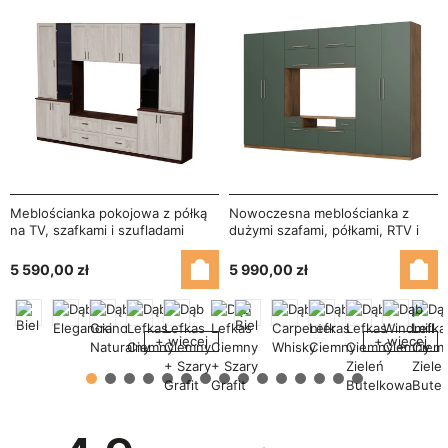
Meblościanka pokojowa z półką
Nowoczesna meblościanka z
na TV, szafkami i szufladami
dużymi szafami, półkami, RTV i
300×220 cm Sonoma Ciemna /
szufladami 350×227 cm Dąb
Sonoma Jasna – STILO
Lefkas / Zieleń Butelkowa –
5 590,00 zł
5 990,00 zł
SCANDI
+ więcej
+ więcej