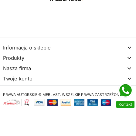

Informacja o sklepie

Produkty

Nasza firma

Twoje konto
PRAWA AUTORSKIE © MEBLAST. WSZELKIE PRAWA ZASTRZEŻONE
Kontakt