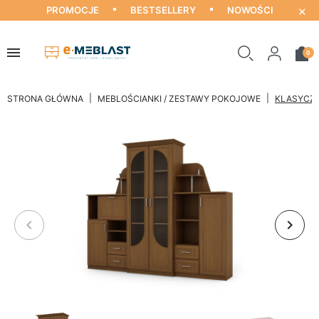
×
PROMOCJE
BESTSELLERY
NOWOŚCI
0
STRONA GŁÓWNA
MEBLOŚCIANKI / ZESTAWY POKOJOWE
KLASYCZN
keyboard_arrow_left
keyboard_arrow_right
Poprzedni
Nastę