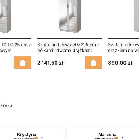
 100x225 cm z
Szafa modułowa 90x225 cm z
Szafa moduło
iowym,
półkami i dwoma drążkami
drążkiem na wi
łkami – MAX
ubraniowymi – MAX Premium
– MAX Premium
tro
"G" Lustro
2 141,50 zł
890,00 zł
okresu
Krystyna
Marzena
zweryfikowano
zweryfikowano