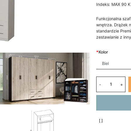
Indeks:
MAX 90 K
Funkcjonalna sz
wnętrza. Drążek n
standardzie Pre
zestawianie z inn
*
Kolor
-
+