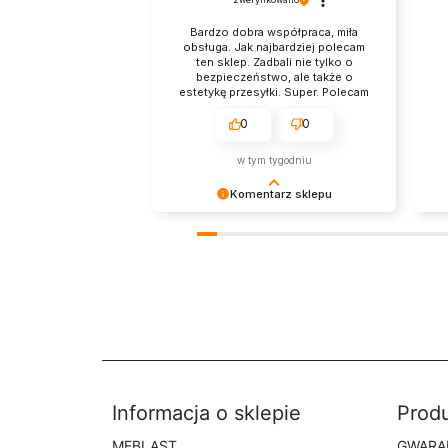
Bardzo dobra współpraca, miła
obsługa. Jak najbardziej polecam
ten sklep. Zadbali nie tylko o
bezpieczeństwo, ale także o
estetykę przesyłki. Super. Polecam
z przyjemnością.
0
0
w tym tygodniu
Komentarz sklepu
Dziękujemy bardzo za Twoją opinię!
Dzi
Twoja recenzja wiele dla nas znaczy
tak
- dzięki niej wiemy, że jesteśmy na
pri
właściwym torze :) Z
Two
pozdrowieniami, obsługa sklepu.
wys
mam
zob
Informacja o sklepie
Prod
MEBLAST
GWARA