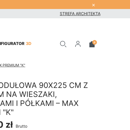
×
STREFA ARCHITEKTA
3D
0
NFIGURATOR
X PREMIUM "K"
ODUŁOWA 90X225 CM Z
M NA WIESZAKI,
AMI I PÓŁKAMI – MAX
 "K"
 zł
Brutto