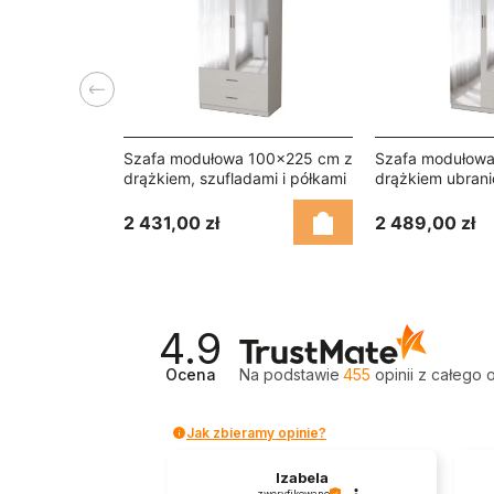
Poprzedni
Szafa modułowa 100x225 cm z
Szafa modułowa
drążkiem, szufladami i półkami
drążkiem ubran
– MAX Premium "D" Lustro
szufladami i pó
Premium "B" Lus
2 431,00 zł
2 489,00 zł
4.9
Ocena
Na podstawie
455
opinii
z całego 
Jak zbieramy opinie?
Izabela
zweryfikowano