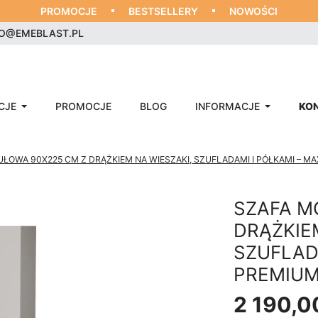
PROMOCJE
BESTSELLERY
NOWOŚCI
RO@EMEBLAST.PL
CJE
PROMOCJE
BLOG
INFORMACJE
KO
ŁOWA 90X225 CM Z DRĄŻKIEM NA WIESZAKI, SZUFLADAMI I PÓŁKAMI – MA
SZAFA M
DRĄŻKIE
SZUFLAD
PREMIUM
2 190,00