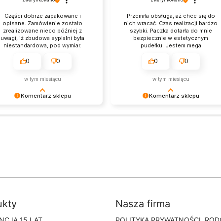
Części dobrze zapakowane i
Przemiła obsługa, aż chce się do
opisane. Zamówienie zostało
nich wracać. Czas realizacji bardzo
zrealizowane nieco później z
szybki. Paczka dotarła do mnie
uwagi, iż zbudowa sypialni była
bezpiecznie w estetycznym
niestandardowa, pod wymiar.
pudełku. Jestem mega
Ogólnie dość szybko. Obsługa
zadowolona. Spotkamy się na
klienta profesjonalna, otrzymałam
pewno ponownie.
0
0
0
0
wyczerpujące informacje. Warto
kupić, meble wyglądają ładnie i
w tym miesiącu
w tym miesiącu
solidnie.
Komentarz sklepu
Komentarz sklepu
ękujemy za pozostawienie nam
Bardzo cieszy nas Twoja świetna
 dobrej opinii. Naszym
recenzja! Ciężko pracujemy, aby
orytetem jest satysfakcja klienta i
sprostać wymaganiom klientów
ja recenzja potwierdza nasze
takich jak Ty i jesteśmy zadowoleni
iłki - dziękujemy raz jeszcze i
że nam się udało. Mamy nadzieję, ż
y nadzieję - do szybkiego
do nas wrócisz :) Pozdrawiamy
aczenia!
ukty
Nasza firma
NCJA 15 LAT
POLITYKA PRYWATNOŚCI, ROD