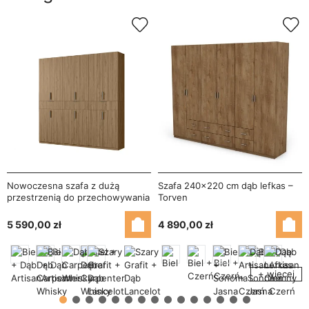
Nowoczesna szafa z dużą
Szafa 240x220 cm dąb lefkas –
przestrzenią do przechowywania
Torven
270x240 cm dąb carpenter
whisky – Arvion
5 590,00 zł
4 890,00 zł
+ więcej