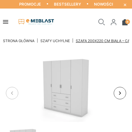
×
PROMOCJE
BESTSELLERY
NOWOŚCI
0
STRONA GŁÓWNA
SZAFY UCHYLNE
SZAFA 200X220 CM BIAŁA – CA
keyboard_arrow_left
keyboard_arrow_right
Poprzedni
Nastę