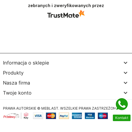
recenzja wiele dla nas znaczy - dzięki niej wiemy,
zebranych i zweryfikowanych przez
że jesteśmy na właściwym torze :) Z
pozdrowieniami, obsługa sklepu.

Informacja o sklepie

Produkty

Nasza firma

Twoje konto
PRAWA AUTORSKIE © MEBLAST. WSZELKIE PRAWA ZASTRZEŻONE
Kontakt