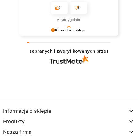
0
0
w tym tygodniu
Komentarz sklepu
Dziękujemy bardzo za Twoją opinię! Twoja
recenzja wiele dla nas znaczy - dzięki niej wiemy,
zebranych i zweryfikowanych przez
że jesteśmy na właściwym torze :) Z
pozdrowieniami, obsługa sklepu.

Informacja o sklepie

Produkty

Nasza firma