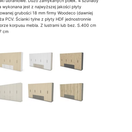
aki ubraniowe. Dużo zamykanych półek. 4 szuflady
 wykonana jest z najwyższej jakości płyty
nowanej grubości 18 mm firmy Woodeco (dawniej
ża PCV. Ścianki tylne z płyty HDF jednostronnie
orze korpusu mebla. Z lustrami lub bez. S.400 cm
7 cm