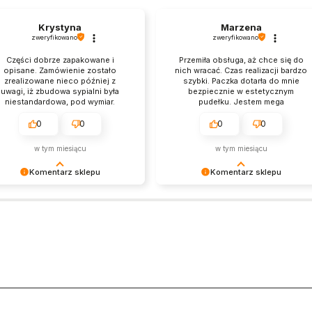
Krystyna
Marzena
zweryfikowano
zweryfikowano
Części dobrze zapakowane i
Przemiła obsługa, aż chce się do
opisane. Zamówienie zostało
nich wracać. Czas realizacji bardzo
zrealizowane nieco później z
szybki. Paczka dotarła do mnie
uwagi, iż zbudowa sypialni była
bezpiecznie w estetycznym
niestandardowa, pod wymiar.
pudełku. Jestem mega
Ogólnie dość szybko. Obsługa
zadowolona. Spotkamy się na
klienta profesjonalna, otrzymałam
pewno ponownie.
0
0
0
0
wyczerpujące informacje. Warto
kupić, meble wyglądają ładnie i
w tym miesiącu
w tym miesiącu
solidnie.
Komentarz sklepu
Komentarz sklepu
ękujemy za pozostawienie nam
Bardzo cieszy nas Twoja świetna
 dobrej opinii. Naszym
recenzja! Ciężko pracujemy, aby
orytetem jest satysfakcja klienta i
sprostać wymaganiom klientów
ja recenzja potwierdza nasze
takich jak Ty i jesteśmy zadowoleni
iłki - dziękujemy raz jeszcze i
że nam się udało. Mamy nadzieję, ż
y nadzieję - do szybkiego
do nas wrócisz :) Pozdrawiamy
aczenia!