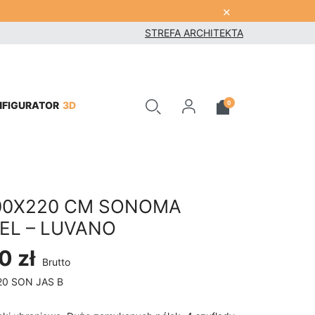
×
STREFA ARCHITEKTA
3D
0
NFIGURATOR
00X220 CM SONOMA
IEL – LUVANO
0 zł
Brutto
20 SON JAS B