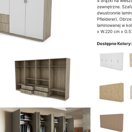
4 drążki na wiesz
zewnętrzne. Szafa
dwustronnie lami
Pfleiderer). Obrze
laminowanej w kol
x W.220 cm x G.5
Dostępne Kolory: