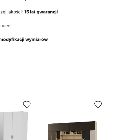
zej jakości:
15 lat gwarancji
ducent
modyfikacji wymiarów