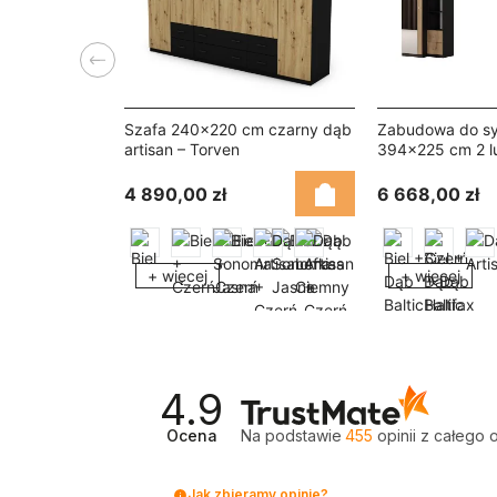
Poprzedni
Szafa 240x220 cm czarny dąb
Zabudowa do syp
artisan – Torven
394x225 cm 2 lu
onyx / dąb Halif
4 890,00 zł
6 668,00 zł
+ więcej
+ więcej
4.9
Ocena
Na podstawie
455
opinii
z całego 
Jak zbieramy opinie?