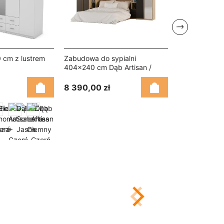
Następny
 cm z lustrem
Zabudowa do sypialni
Szafa 280x22
404x240 cm Dąb Artisan /
dąb lefkas – 
Czarny Onyx z 1 lustrem –
MAJA
8 390,00 zł
6 010,00 zł
+ więcej