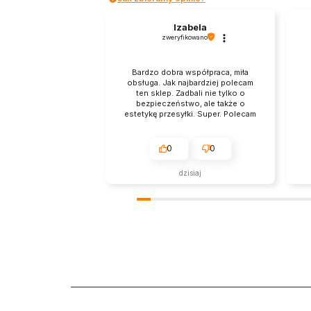
Izabela
zweryfikowano
Bardzo dobra współpraca, miła
obsługa. Jak najbardziej polecam
ten sklep. Zadbali nie tylko o
bezpieczeństwo, ale także o
estetykę przesyłki. Super. Polecam
z przyjemnością.
0
0
dzisiaj
Dzi
tak
pri
Two
wys
mam
zob