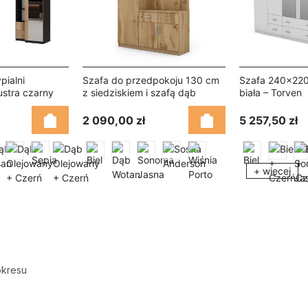
ialni
Szafa do przedpokoju 130 cm
Szafa 240x220
stra czarny
z siedziskiem i szafą dąb
biała – Torven
ax – Sena
wotan – Entrivo
2 090,00 zł
5 257,50 zł
+ więcej
okresu