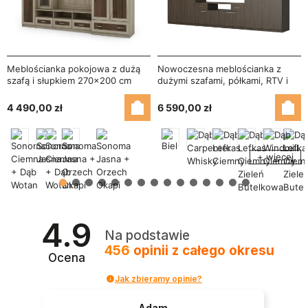
Meblościanka pokojowa z dużą
Nowoczesna meblościanka z
szafą i słupkiem 270×200 cm
dużymi szafami, półkami, RTV i
Sonoma Jasna / Orzech Okapi –
szufladami 350×227 cm Dąb
BOSMAN
Windmill Dark – SCANDI
4 490,00 zł
6 590,00 zł
+ więcej
4.9
Na podstawie
456
opinii
z całego okresu
Ocena
Jak zbieramy opinie?
Adam