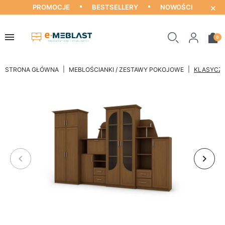
×
PROMOCJE
BESTSELLERY
NOWOŚCI
0
STRONA GŁÓWNA
MEBLOŚCIANKI / ZESTAWY POKOJOWE
KLASYCZN
keyboard_arrow_left
keyboard_arrow_right
Poprzedni
Nastę