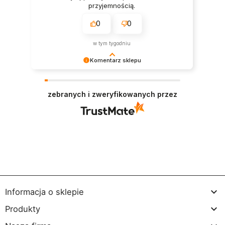
przyjemnością.
0
0
w tym tygodniu
Komentarz sklepu
Dziękujemy bardzo za Twoją opinię! Twoja
recenzja wiele dla nas znaczy - dzięki niej wiemy,
zebranych i zweryfikowanych przez
że jesteśmy na właściwym torze :) Z
pozdrowieniami, obsługa sklepu.

Informacja o sklepie

Produkty