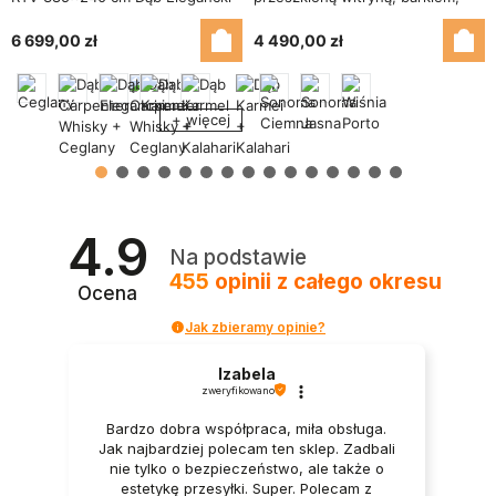
ATRIUM
bieliźniarką i szafką RTV 240×207
cm Sonoma Ciemna – TEXAS +
6 699,00 zł
4 490,00 zł
RTV
+ więcej
4.9
Na podstawie
455
opinii
z całego okresu
Ocena
Jak zbieramy opinie?
Izabela
zweryfikowano
Bardzo dobra współpraca, miła obsługa.
Jak najbardziej polecam ten sklep. Zadbali
nie tylko o bezpieczeństwo, ale także o
estetykę przesyłki. Super. Polecam z