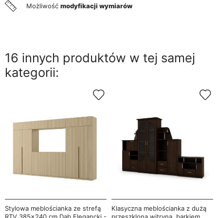
Możliwość
modyfikacji wymiarów
16 innych produktów w tej samej
kategorii:
Stylowa meblościanka ze strefą
Klasyczna meblościanka z dużą
RTV 385×240 cm Dąb Elegancki -
przeszkloną witryną, barkiem,