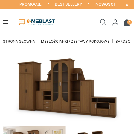
×
PROMOCJE
BESTSELLERY
NOWOŚCI
0
STRONA GŁÓWNA
MEBLOŚCIANKI / ZESTAWY POKOJOWE
BARDZO D