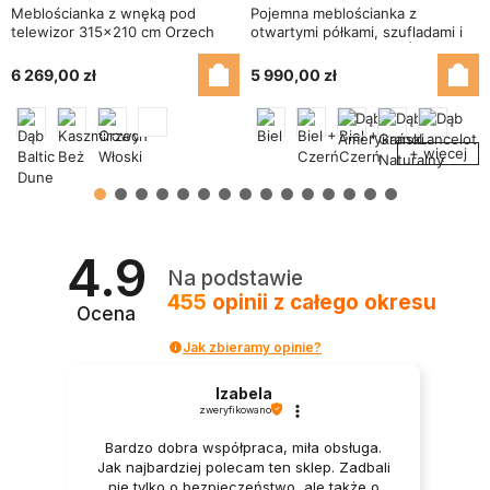
Meblościanka z wnęką pod
Pojemna meblościanka z
telewizor 315×210 cm Orzech
otwartymi półkami, szufladami i
Włoski - VISION
szafkami 340×220 cm Śnieżna
Biel – MODENA
6 269,00 zł
5 990,00 zł
+ więcej
4.9
Na podstawie
455
opinii
z całego okresu
Ocena
Jak zbieramy opinie?
Izabela
zweryfikowano
Bardzo dobra współpraca, miła obsługa.
Jak najbardziej polecam ten sklep. Zadbali
nie tylko o bezpieczeństwo, ale także o