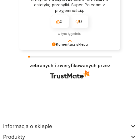
estetykę przesyłki. Super. Polecam z
przyjemnością.
0
0
w tym tygodniu
Komentarz sklepu
Dziękujemy bardzo za Twoją opinię! Twoja
recenzja wiele dla nas znaczy - dzięki niej wiemy,
zebranych i zweryfikowanych przez
że jesteśmy na właściwym torze :) Z
pozdrowieniami, obsługa sklepu.

Informacja o sklepie

Produkty