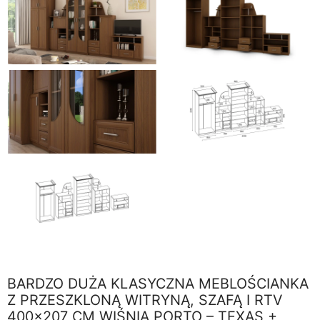
BARDZO DUŻA KLASYCZNA MEBLOŚCIANKA
Z PRZESZKLONĄ WITRYNĄ, SZAFĄ I RTV
400×207 CM WIŚNIA PORTO – TEXAS +