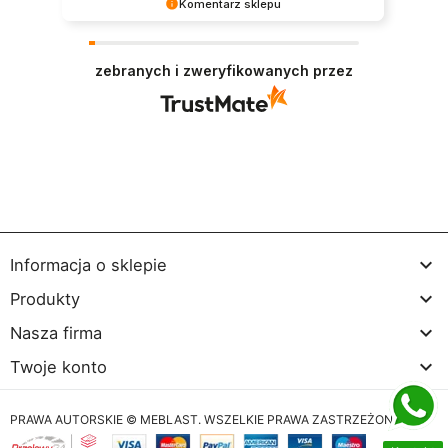
Komentarz sklepu
Dziękujemy bardzo za Twoją opinię! Twoja
recenzja wiele dla nas znaczy - dzięki niej wiemy,
zebranych i zweryfikowanych przez
że jesteśmy na właściwym torze :) Z
pozdrowieniami, obsługa sklepu.

Informacja o sklepie

Produkty

Nasza firma

Twoje konto
PRAWA AUTORSKIE © MEBLAST. WSZELKIE PRAWA ZASTRZEŻONE