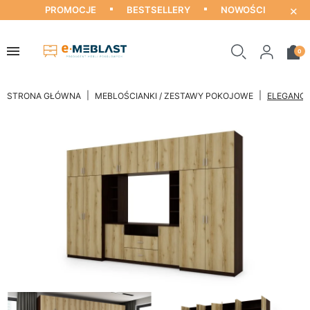
×
PROMOCJE
BESTSELLERY
NOWOŚCI
0
STRONA GŁÓWNA
MEBLOŚCIANKI / ZESTAWY POKOJOWE
ELEGANCK