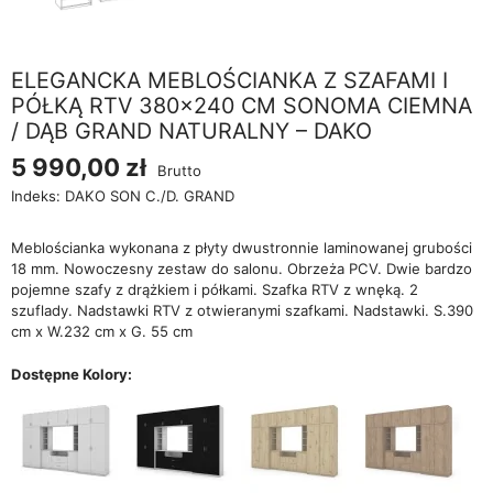
ELEGANCKA MEBLOŚCIANKA Z SZAFAMI I
PÓŁKĄ RTV 380×240 CM SONOMA CIEMNA
/ DĄB GRAND NATURALNY – DAKO
5 990,00 zł
Brutto
Indeks:
DAKO SON C./D. GRAND
Meblościanka wykonana z płyty dwustronnie laminowanej grubości
18 mm. Nowoczesny zestaw do salonu. Obrzeża PCV. Dwie bardzo
pojemne szafy z drążkiem i półkami. Szafka RTV z wnęką. 2
szuflady. Nadstawki RTV z otwieranymi szafkami. Nadstawki. S.390
cm x W.232 cm x G. 55 cm
Dostępne Kolory: