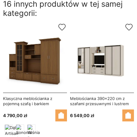
16 innych produktów w tej samej
kategorii:
Klasyczna meblościanka z
Meblościanka 390x220 cm z
pojemną szafą i barkiem
szafami przesuwnymi i lustrem
280×207 cm Wiśnia Porto – MILO
Kaszmirowy Beż - Axis
4 790,00 zł
6 549,00 zł