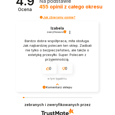
4.9
Na podstawie
455
opinii
z całego okresu
Ocena
Jak zbieramy opinie?
Izabela
zweryfikowano
Bardzo dobra współpraca, miła obsługa.
Jak najbardziej polecam ten sklep. Zadbali
nie tylko o bezpieczeństwo, ale także o
estetykę przesyłki. Super. Polecam z
przyjemnością.
0
0
w tym tygodniu
Komentarz sklepu
Dziękujemy bardzo za Twoją opinię! Twoja
recenzja wiele dla nas znaczy - dzięki niej wiemy,
zebranych i zweryfikowanych przez
że jesteśmy na właściwym torze :) Z
pozdrowieniami, obsługa sklepu.