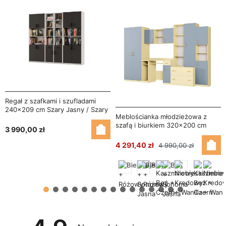
Regał z szafkami i szufladami
240x209 cm Szary Jasny / Szary
Meblościanka młodzieżowa z
Grafit – FORMA
szafą i biurkiem 320×200 cm
3 990,00 zł
Wanilia / Niebieski Kredowy –
NEL
4 291,40 zł
4 990,00 zł