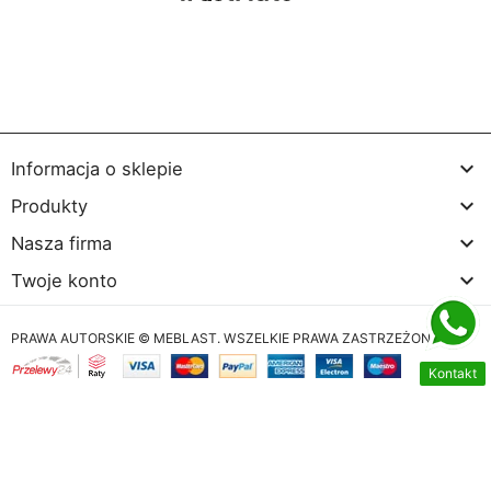

Informacja o sklepie

Produkty

Nasza firma

Twoje konto
PRAWA AUTORSKIE © MEBLAST. WSZELKIE PRAWA ZASTRZEŻONE
Kontakt