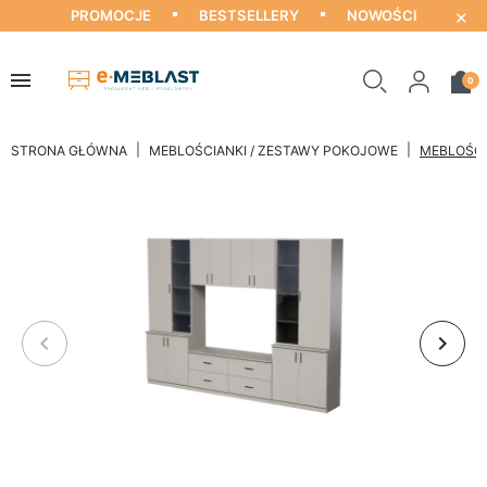
×
PROMOCJE
BESTSELLERY
NOWOŚCI
0
STRONA GŁÓWNA
MEBLOŚCIANKI / ZESTAWY POKOJOWE
MEBLOŚCI
keyboard_arrow_left
keyboard_arrow_right
Poprzedni
Nastę