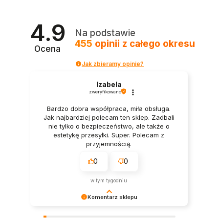
4.9
Na podstawie
455
opinii
z całego okresu
Ocena
Jak zbieramy opinie?
Izabela
zweryfikowano
Bardzo dobra współpraca, miła obsługa.
Jak najbardziej polecam ten sklep. Zadbali
nie tylko o bezpieczeństwo, ale także o
estetykę przesyłki. Super. Polecam z
przyjemnością.
0
0
w tym tygodniu
Komentarz sklepu
Dziękujemy bardzo za Twoją opinię! Twoja