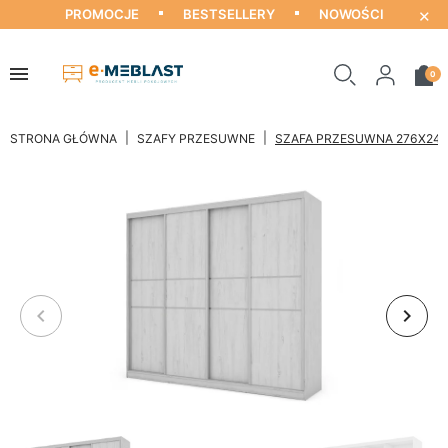
×
PROMOCJE
BESTSELLERY
NOWOŚCI
0
STRONA GŁÓWNA
SZAFY PRZESUWNE
SZAFA PRZESUWNA 276X244
keyboard_arrow_left
keyboard_arrow_right
Poprzedni
Nastę