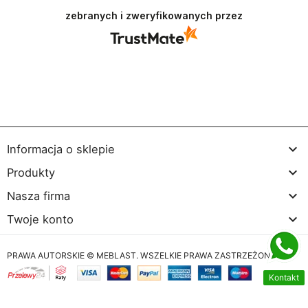
recenzja wiele dla nas znaczy - dzięki niej wiemy,
zebranych i zweryfikowanych przez
że jesteśmy na właściwym torze :) Z
pozdrowieniami, obsługa sklepu.

Informacja o sklepie

Produkty

Nasza firma

Twoje konto
PRAWA AUTORSKIE © MEBLAST. WSZELKIE PRAWA ZASTRZEŻONE
Kontakt