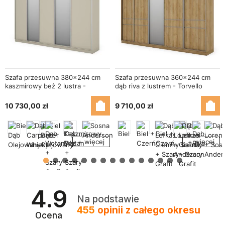
Szafa przesuwna 380x244 cm
Szafa przesuwna 360x244 cm
kaszmirowy beż 2 lustra -
dąb riva z lustrem - Torvello
Navero
10 730,00 zł
9 710,00 zł
+ więcej
+ więcej
4.9
Na podstawie
455
opinii
z całego okresu
Ocena