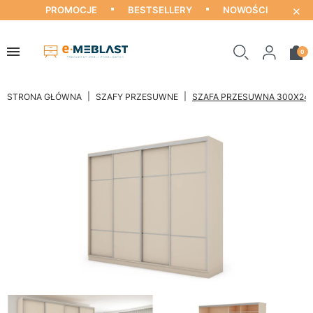
×
PROMOCJE
BESTSELLERY
NOWOŚCI
0
STRONA GŁÓWNA
SZAFY PRZESUWNE
SZAFA PRZESUWNA 300X244