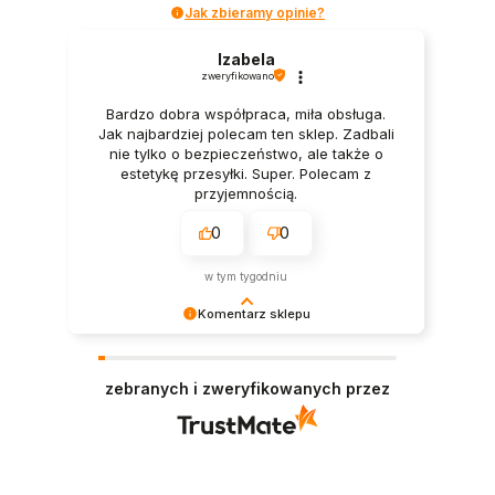
Jak zbieramy opinie?
Izabela
zweryfikowano
Bardzo dobra współpraca, miła obsługa.
Jak najbardziej polecam ten sklep. Zadbali
nie tylko o bezpieczeństwo, ale także o
estetykę przesyłki. Super. Polecam z
przyjemnością.
0
0
w tym tygodniu
Komentarz sklepu
Dziękujemy bardzo za Twoją opinię! Twoja
recenzja wiele dla nas znaczy - dzięki niej wiemy,
zebranych i zweryfikowanych przez
że jesteśmy na właściwym torze :) Z
pozdrowieniami, obsługa sklepu.