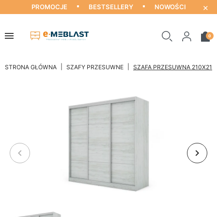
×
PROMOCJE
BESTSELLERY
NOWOŚCI
0
STRONA GŁÓWNA
SZAFY PRZESUWNE
SZAFA PRZESUWNA 210X210
keyboard_arrow_left
keyboard_arrow_right
Poprzedni
Nastę