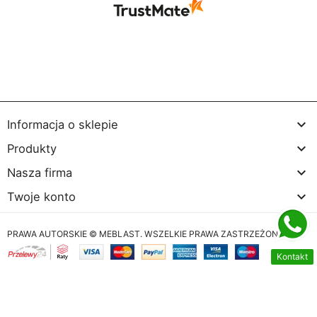

Informacja o sklepie

Produkty

Nasza firma

Twoje konto
PRAWA AUTORSKIE © MEBLAST. WSZELKIE PRAWA ZASTRZEŻONE
Kontakt