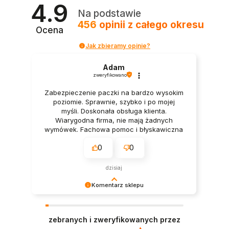
4.9
Na podstawie
456
opinii
z całego okresu
Ocena
Jak zbieramy opinie?
Adam
zweryfikowano
Zabezpieczenie paczki na bardzo wysokim
poziomie. Sprawnie, szybko i po mojej
myśli. Doskonała obsługa klienta.
Wiarygodna firma, nie mają żadnych
wymówek. Fachowa pomoc i błyskawiczna
dostawa.
0
0
dzisiaj
Komentarz sklepu
Cieszy nas Twoja miła opinia i zaufanie.
Jesteśmy wdzięczni za tak wspaniałych klientów
zebranych i zweryfikowanych przez
jak Ty. Z pozdrowieniami, obsługa sklepu.