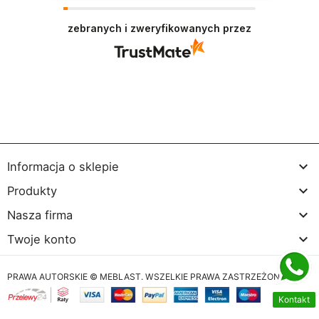
Dziękujemy bardzo za Twoją opinię! Twoja
recenzja wiele dla nas znaczy - dzięki niej wiemy,
zebranych i zweryfikowanych przez
że jesteśmy na właściwym torze :) Z
pozdrowieniami, obsługa sklepu.

Informacja o sklepie

Produkty

Nasza firma

Twoje konto
PRAWA AUTORSKIE © MEBLAST. WSZELKIE PRAWA ZASTRZEŻONE
Kontakt