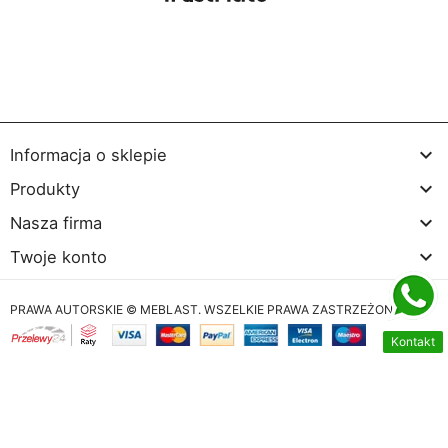

Informacja o sklepie

Produkty

Nasza firma

Twoje konto
PRAWA AUTORSKIE © MEBLAST. WSZELKIE PRAWA ZASTRZEŻONE
Kontakt