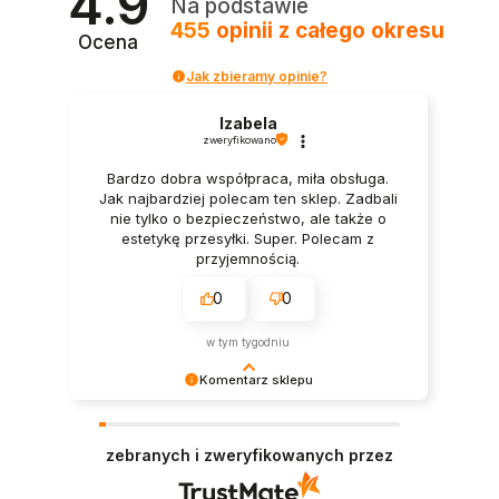
4.9
Na podstawie
455
opinii
z całego okresu
Ocena
Jak zbieramy opinie?
Izabela
zweryfikowano
Bardzo dobra współpraca, miła obsługa.
Jak najbardziej polecam ten sklep. Zadbali
nie tylko o bezpieczeństwo, ale także o
estetykę przesyłki. Super. Polecam z
przyjemnością.
0
0
w tym tygodniu
Komentarz sklepu
Dziękujemy bardzo za Twoją opinię! Twoja
recenzja wiele dla nas znaczy - dzięki niej wiemy,
zebranych i zweryfikowanych przez
że jesteśmy na właściwym torze :) Z
pozdrowieniami, obsługa sklepu.