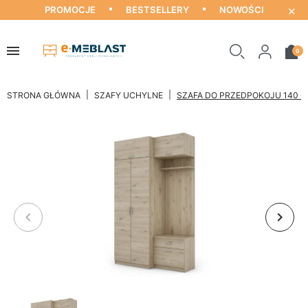
×
PROMOCJE
BESTSELLERY
NOWOŚCI
0
STRONA GŁÓWNA
SZAFY UCHYLNE
SZAFA DO PRZEDPOKOJU 140 CM
keyboard_arrow_left
keyboard_arrow_right
Poprzedni
Nastę