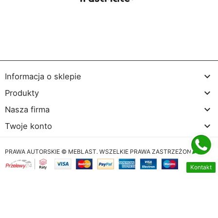

Informacja o sklepie

Produkty

Nasza firma

Twoje konto
PRAWA AUTORSKIE © MEBLAST. WSZELKIE PRAWA ZASTRZEŻONE
Kontakt