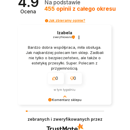
4.9
Na podstawie
455
opinii
z całego okresu
Ocena
Jak zbieramy opinie?
Izabela
zweryfikowano
Bardzo dobra współpraca, miła obsługa.
Jak najbardziej polecam ten sklep. Zadbali
nie tylko o bezpieczeństwo, ale także o
estetykę przesyłki. Super. Polecam z
przyjemnością.
0
0
w tym tygodniu
Komentarz sklepu
Dziękujemy bardzo za Twoją opinię! Twoja
recenzja wiele dla nas znaczy - dzięki niej wiemy,
zebranych i zweryfikowanych przez
że jesteśmy na właściwym torze :) Z
pozdrowieniami, obsługa sklepu.