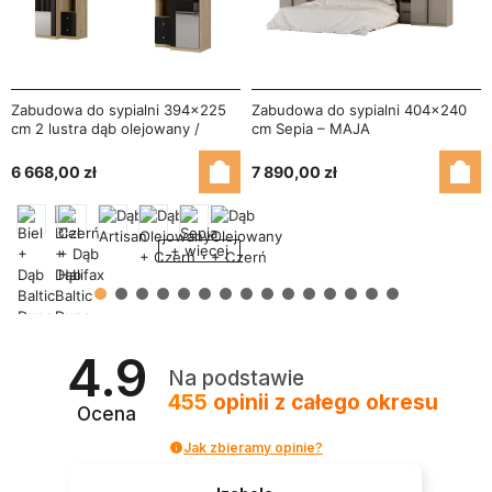
Zabudowa do sypialni 394x225
Zabudowa do sypialni 404x240
cm 2 lustra dąb olejowany /
cm Sepia – MAJA
czarny onyx – Sena
6 668,00 zł
7 890,00 zł
+ więcej
4.9
Na podstawie
455
opinii
z całego okresu
Ocena
Jak zbieramy opinie?