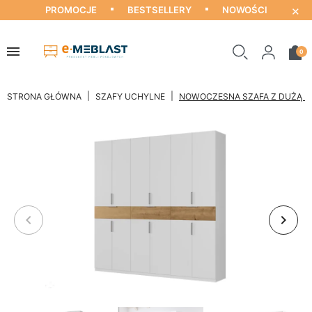
×
PROMOCJE
BESTSELLERY
NOWOŚCI
0
STRONA GŁÓWNA
SZAFY UCHYLNE
NOWOCZESNA SZAFA Z DUŻĄ PR
keyboard_arrow_left
keyboard_arrow_right
Poprzedni
Nastę