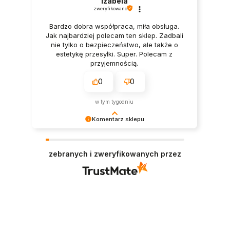
Izabela
zweryfikowano
Bardzo dobra współpraca, miła obsługa.
Jak najbardziej polecam ten sklep. Zadbali
nie tylko o bezpieczeństwo, ale także o
estetykę przesyłki. Super. Polecam z
przyjemnością.
0
0
w tym tygodniu
Komentarz sklepu
Dziękujemy bardzo za Twoją opinię! Twoja
recenzja wiele dla nas znaczy - dzięki niej wiemy,
zebranych i zweryfikowanych przez
że jesteśmy na właściwym torze :) Z
pozdrowieniami, obsługa sklepu.