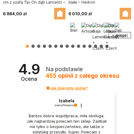
cm z szafą Tip-On dąb Lancelot –
biała – Hedron
kaszmirowy beż 2 lustra – Jula
6 984,00 zł
6 010,00 zł
+ więcej
4.9
Na podstawie
455
opinii
z całego okresu
Ocena
Jak zbieramy opinie?
Izabela
zweryfikowano
Bardzo dobra współpraca, miła obsługa.
Jak najbardziej polecam ten sklep. Zadbali
nie tylko o bezpieczeństwo, ale także o
estetykę przesyłki. Super. Polecam z