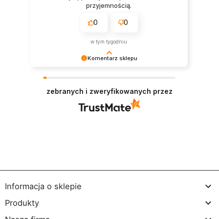
przyjemnością.
0
0
w tym tygodniu
Komentarz sklepu
Dziękujemy bardzo za Twoją opinię! Twoja
recenzja wiele dla nas znaczy - dzięki niej wiemy,
zebranych i zweryfikowanych przez
że jesteśmy na właściwym torze :) Z
pozdrowieniami, obsługa sklepu.

Informacja o sklepie

Produkty