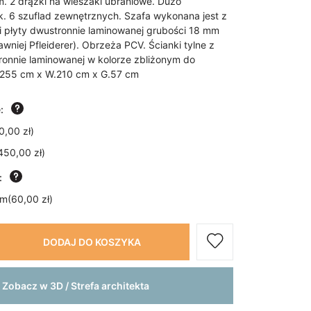
m. 2 drążki na wieszaki ubraniowe. Dużo
. 6 szuflad zewnętrznych. Szafa wykonana jest z
i płyty dwustronnie laminowanej grubości 18 mm
wniej Pfleiderer). Obrzeża PCV. Ścianki tylne z
ronnie laminowanej w kolorze zbliżonym do
.255 cm x W.210 cm x G.57 cm
:
0,00 zł
)
450,00 zł
)
:
um
(
60,00 zł
)
DODAJ DO KOSZYKA
Zobacz w 3D / Strefa architekta