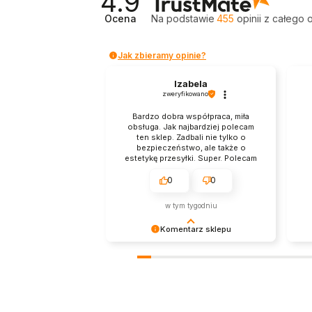
4.9
Ocena
Na podstawie
455
opinii
z całego 
Jak zbieramy opinie?
Izabela
zweryfikowano
Bardzo dobra współpraca, miła
obsługa. Jak najbardziej polecam
ten sklep. Zadbali nie tylko o
bezpieczeństwo, ale także o
estetykę przesyłki. Super. Polecam
z przyjemnością.
0
0
w tym tygodniu
Komentarz sklepu
Dziękujemy bardzo za Twoją opinię!
Dzi
Twoja recenzja wiele dla nas znaczy
tak
- dzięki niej wiemy, że jesteśmy na
pri
właściwym torze :) Z
Two
pozdrowieniami, obsługa sklepu.
wys