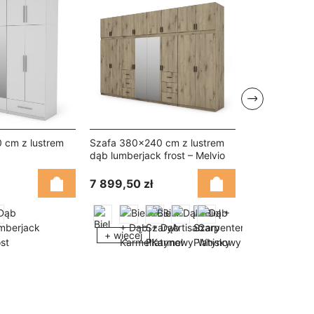
Następny
 cm z lustrem
Szafa 380x240 cm z lustrem
Szafa 240x2
dąb lumberjack frost – Melvio
lancelot – Van
7 899,50 zł
5 990,00 zł
+ więcej