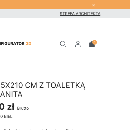
×
STREFA ARCHITEKTA
3D
0
NFIGURATOR
55X210 CM Z TOALETKĄ
VANITA
0 zł
Brutto
0 BIEL