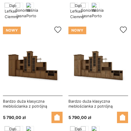
NOWY
NOWY
Bardzo duża klasyczna
Bardzo duża klasyczna
meblościanka z potrójną
meblościanka z potrójną
witryną, pojemną szafą i szafką
witryną, pojemną szafą i szafką
RTV 440×207 cm Wiśnia Porto –
RTV 440×207 cm Dąb Lefkas –
5 790,00 zł
5 790,00 zł
HADES + Szafa + RTV
HADES + Szafa + RTV