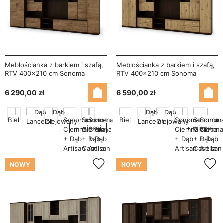
Meblościanka z barkiem i szafą,
Meblościanka z barkiem i szafą,
RTV 400×210 cm Sonoma
RTV 400×210 cm Sonoma
Ciemna / Dąb Lefkas – CYKLON
Ciemna / Dąb Artisan – CYKLON
6 290,00 zł
6 590,00 zł
+ więcej
+ więcej
NOWY
NOWY