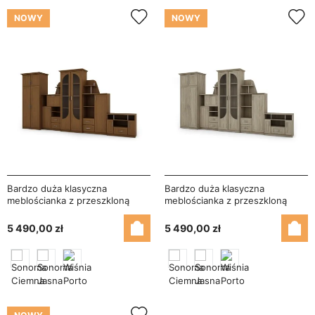
NOWY
NOWY
Bardzo duża klasyczna
Bardzo duża klasyczna
meblościanka z przeszkloną
meblościanka z przeszkloną
witryną, szafą i RTV 400×207
witryną, szafą i RTV 400×207
cm Wiśnia Porto – TEXAS +
cm Sonoma Jasna – TEXAS +
5 490,00 zł
5 490,00 zł
Szafa + RTV
Szafa + RTV