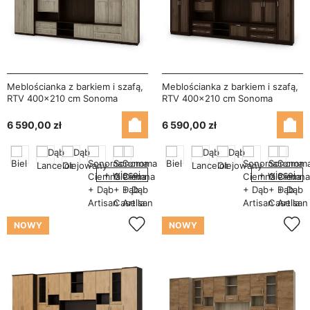
Meblościanka z barkiem i szafą,
Meblościanka z barkiem i szafą,
RTV 400×210 cm Sonoma
RTV 400×210 cm Sonoma
Ciemna / Sonoma Jasna –
Ciemna / Orzech Okapi –
CYKLON
CYKLON
6 590,00 zł
6 590,00 zł
+ więcej
+ więcej
NOWY
NOWY