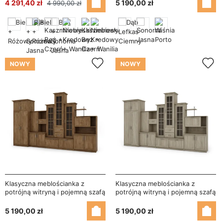
NEL
HADES + Szafa
4 291,40 zł
5 190,00 zł
4 990,00 zł
NOWY
NOWY
Klasyczna meblościanka z
Klasyczna meblościanka z
potrójną witryną i pojemną szafą
potrójną witryną i pojemną szafą
360×207 cm Dąb Lefkas –
360×207 cm Sonoma Jasna –
HADES + Szafa
HADES + Szafa
5 190,00 zł
5 190,00 zł