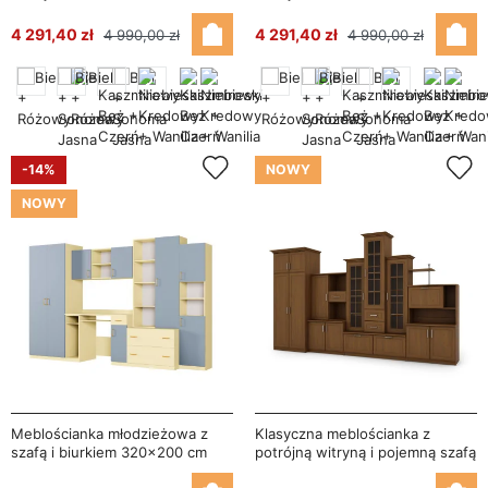
Kaszmirowy Beż / Czarny Onyx
Sonoma Jasna / Biel – NEL
– NEL
4 291,40 zł
4 291,40 zł
4 990,00 zł
4 990,00 zł
-14%
NOWY
NOWY
Meblościanka młodzieżowa z
Klasyczna meblościanka z
szafą i biurkiem 320×200 cm
potrójną witryną i pojemną szafą
Wanilia / Niebieski Kredowy –
360×207 cm Wiśnia Porto –