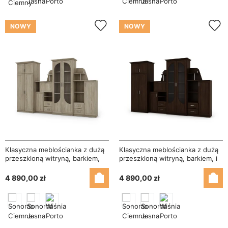
NOWY
NOWY
Klasyczna meblościanka z dużą
Klasyczna meblościanka z dużą
przeszkloną witryną, barkiem,
przeszkloną witryną, barkiem, i
bieliźniarką i pojemną szafą
pojemną szafą 320×207 cm
320×207 cm Sonoma Jasna –
Sonoma Ciemna – TEXAS +
4 890,00 zł
4 890,00 zł
TEXAS + Szafa
Szafa