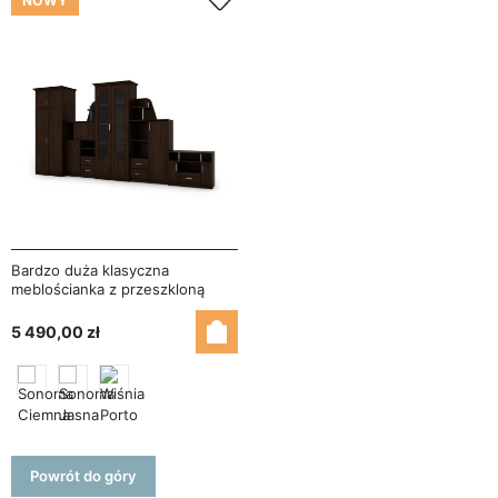
NOWY
Bardzo duża klasyczna
meblościanka z przeszkloną
witryną, szafą i RTV 400×207
cm Sonoma Ciemna – TEXAS +
5 490,00 zł
Szafa + RTV
Powrót do góry