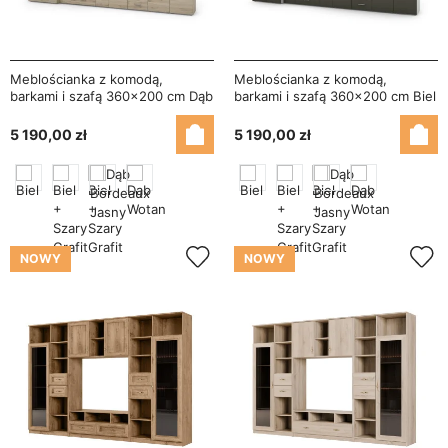
Meblościanka z komodą,
Meblościanka z komodą,
barkami i szafą 360×200 cm Dąb
barkami i szafą 360×200 cm Biel
Bordeaux – KENA
/ Szary Grafit – KENA
5 190,00 zł
5 190,00 zł
NOWY
NOWY