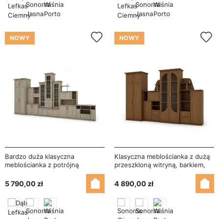
NOWY
NOWY
Bardzo duża klasyczna
Klasyczna meblościanka z dużą
meblościanka z potrójną
przeszkloną witryną, barkiem,
witryną, pojemną szafą i szafką
bieliźniarką i pojemną szafą
RTV 440×207 cm Sonoma Jasna
320×207 cm Wiśnia Porto –
5 790,00 zł
4 890,00 zł
– HADES + Szafa + RTV
TEXAS + Szafa