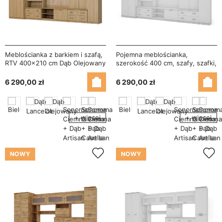
Meblościanka z barkiem i szafą,
Pojemna meblościanka,
RTV 400×210 cm Dąb Olejowany
szerokość 400 cm, szafy, szafki,
– CYKLON
RTV, półki, barek - CYKLON Biel
Arktyczna
6 290,00 zł
6 290,00 zł
+ więcej
+ więcej
NOWY
NOWY