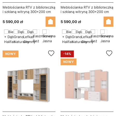
Meblościanka RTV z biblioteczką
Meblościanka RTV z biblioteczką
i szklaną witryną 300×200 cm
i szklaną witryną 300×200 cm
Dąb Grand Naturalny – Agata
Kaszmirowy Beż – Agata
5 590,00 zł
5 590,00 zł
NOWY
-14%
NOWY