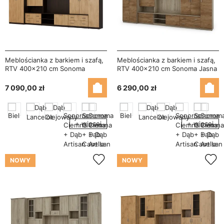
Meblościanka z barkiem i szafą,
Meblościanka z barkiem i szafą,
RTV 400×210 cm Sonoma
RTV 400×210 cm Sonoma Jasna
Ciemna / Dąb Casella – CYKLON
/ Dąb Lefkas – CYKLON
7 090,00 zł
6 290,00 zł
+ więcej
+ więcej
NOWY
NOWY