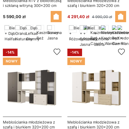
Meblościanka RTV z biblioteczką
Meblościanka młodzieżowa z
i szklaną witryną 300×200 cm
szafą i biurkiem 320×200 cm
Biel / Dąb Halifax Naturalny –
Biel / Różowy – NEL
Agata
5 590,00 zł
4 291,40 zł
4 990,00 zł
-14%
-14%
NOWY
NOWY
Meblościanka młodzieżowa z
Meblościanka młodzieżowa z
szafą i biurkiem 320×200 cm
szafą i biurkiem 320×200 cm