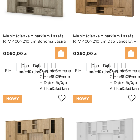
Meblościanka z barkiem i szafą,
Meblościanka z barkiem i szafą,
RTV 400×210 cm Sonoma Jasna
RTV 400×210 cm Dąb Lancelot –
– CYKLON
CYKLON
6 590,00 zł
6 290,00 zł
+ więcej
+ więcej
NOWY
NOWY