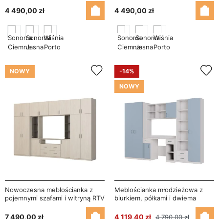
240×207 cm Sonoma Jasna –
240×207 cm Sonoma Ciemna –
4 490,00 zł
4 490,00 zł
TEXAS + RTV
TEXAS + RTV
NOWY
-14%
NOWY
Nowoczesna meblościanka z
Meblościanka młodzieżowa z
pojemnymi szafami i witryną RTV
biurkiem, półkami i dwiema
380×240 cm Dąb Windmill Pale –
szafami 280×200 cm Biel /
NESTO
Niebieski Kredowy – BRAVO
7 490,00 zł
4 119,40 zł
4 790,00 zł