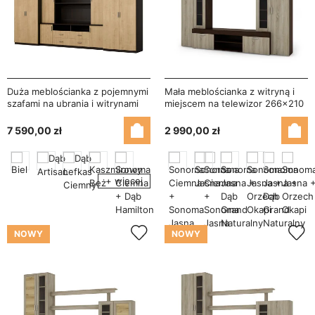
Duża meblościanka z pojemnymi
Mała meblościanka z witryną i
szafami na ubrania i witrynami
miejscem na telewizor 266×210
390×232 cm Sonoma Ciemna /
cm Sonoma Ciemna / Sonoma
Dąb Hamilton – SAWA
Jasna – APOLLO
7 590,00 zł
2 990,00 zł
+ więcej
NOWY
NOWY