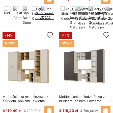
+ więcej
-14%
-14%
NOWY
NOWY
Meblościanka młodzieżowa z
Meblościanka młodzieżowa z
biurkiem, półkami i dwiema
biurkiem, półkami i dwiema
szafami 280×200 cm Dąb Grand
szafami 280×200 cm
/ Kaszmirowy Beż – BRAVO
Kaszmirowy Beż / Szary Grafit –
4 119,40 zł
4 119,40 zł
4 790,00 zł
4 790,00 zł