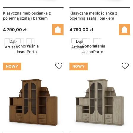
Klasyczna meblościanka z
Klasyczna meblościanka z
pojemną szafą i barkiem
pojemną szafą i barkiem
280×207 cm Sonoma Jasna –
280×207 cm Dąb Artisan – MILO
MILO
4 790,00 zł
4 790,00 zł
NOWY
NOWY