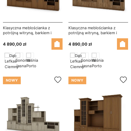
Klasyczna meblościanka z
Klasyczna meblościanka z
potrójną witryną, barkiem i
potrójną witryną, barkiem i
szafką RTV 280×207 cm Wiśnia
szafką RTV 280×207 cm Dąb
Porto – HADES + RTV
Lefkas – HADES + RTV
4 890,00 zł
4 890,00 zł
NOWY
NOWY