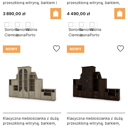
przeszkloną witryną, barkiem i
przeszkloną witryną, barkiem,
bieliźniarką 240×207 cm
bieliźniarką i szafką RTV
Sonoma Ciemna – TEXAS
240×207 cm Wiśnia Porto –
3 890,00 zł
4 490,00 zł
TEXAS + RTV
NOWY
NOWY
Klasyczna meblościanka z dużą
Klasyczna meblościanka z dużą
przeszkloną witryną, barkiem,
przeszkloną witryną, barkiem,
bieliźniarką i szafką RTV
bieliźniarką i szafką RTV