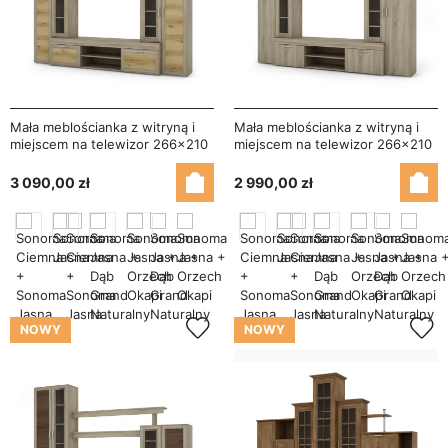
Mała meblościanka z witryną i
Mała meblościanka z witryną i
miejscem na telewizor 266×210
miejscem na telewizor 266×210
cm Sonoma Jasna / Dąb Grand
cm Sonoma Jasna – APOLLO
Naturalny – APOLLO
3 090,00 zł
2 990,00 zł
NOWY
NOWY