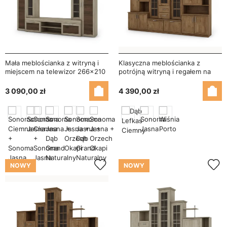
Mała meblościanka z witryną i
Klasyczna meblościanka z
miejscem na telewizor 266×210
potrójną witryną i regałem na
cm Sonoma Jasna / Orzech
książki 280×207 cm Dąb Lefkas
Okapi – APOLLO
– HADES
3 090,00 zł
4 390,00 zł
NOWY
NOWY