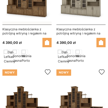
Klasyczna meblościanka z
Klasyczna meblościanka z
potrójną witryną i regałem na
potrójną witryną i regałem na
książki 280×207 cm Wiśnia
książki 280×207 cm Sonoma
Porto – HADES
Jasna – HADES
4 390,00 zł
4 390,00 zł
NOWY
NOWY