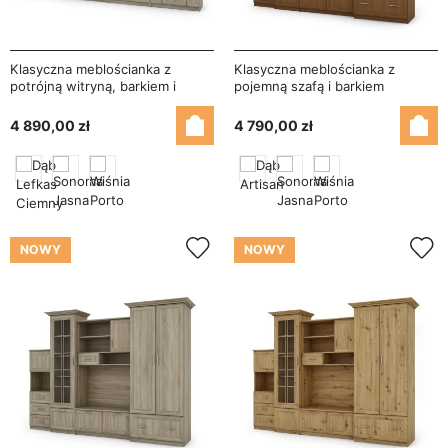
Klasyczna meblościanka z
Klasyczna meblościanka z
potrójną witryną, barkiem i
pojemną szafą i barkiem
szafką RTV 280×207 cm
280×207 cm Wiśnia Porto –
Sonoma Jasna – HADES + RTV
MILO
4 890,00 zł
4 790,00 zł
NOWY
NOWY