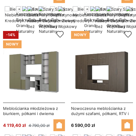
BRAVO
-14%
NOWY
NOWY
Meblościanka młodzieżowa z
Nowoczesna meblościanka z
biurkiem, półkami i dwiema
dużymi szafami, półkami, RTV i
szafami 280×200 cm Szary
szufladami 350×227 cm Dąb
Platynowy / Zielony Wojskowy –
Windmill Dark – SCANDI
4 119,40 zł
6 590,00 zł
4 790,00 zł
BRAVO