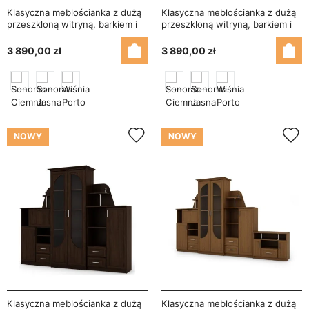
Klasyczna meblościanka z dużą
Klasyczna meblościanka z dużą
przeszkloną witryną, barkiem i
przeszkloną witryną, barkiem i
bieliźniarką 240×207 cm Wiśnia
bieliźniarką 240×207 cm
Porto – TEXAS
Sonoma Jasna – TEXAS
3 890,00 zł
3 890,00 zł
NOWY
NOWY
Klasyczna meblościanka z dużą
Klasyczna meblościanka z dużą