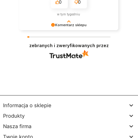
0
0
w tym tygodniu
Komentarz sklepu
Dziękujemy bardzo za Twoją opinię! Twoja
recenzja wiele dla nas znaczy - dzięki niej wiemy,
zebranych i zweryfikowanych przez
że jesteśmy na właściwym torze :) Z
pozdrowieniami, obsługa sklepu.

Informacja o sklepie

Produkty

Nasza firma

Twoje konto