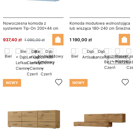
Nowoczesna komoda z
Komoda modułowa wolnostojąca
systemem Tip-On 200×44 cm
lub wisząca 180–240 cm Śnieżna
Niebieski Kredowy – Luna
Biel – Multi Smart
937,40 zł
1 190,00 zł
1 090,00 zł
+ więcej
NOWY
NOWY