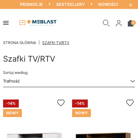
×
PROMOCJE
BESTSELLERY
NOWOŚCI
0
STRONA GŁÓWNA
SZAFKI TV/RTV
Szafki TV/RTV
Sortuj według
-14%
-14%
NOWY
NOWY