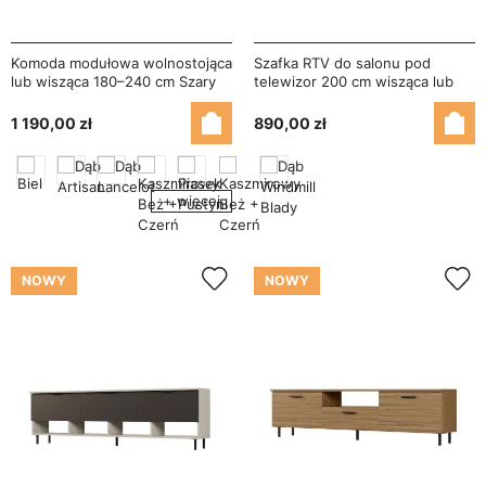
Komoda modułowa wolnostojąca
Szafka RTV do salonu pod
lub wisząca 180–240 cm Szary
telewizor 200 cm wisząca lub
Jasny / Błękit Ciemny – Multi
stojąca Dąb Windmill Pale - Alto
Smart
1 190,00 zł
890,00 zł
+ więcej
NOWY
NOWY