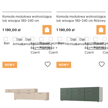
Komoda modułowa wolnostojąca
Komoda modułowa wolnostojąca
lub wisząca 180–240 cm
lub wisząca 180–240 cm Różowy
Kaszmirowy Beż / Czarny Onyx
– Multi Smart
– Multi Smart
1 190,00 zł
1 190,00 zł
+ więcej
+ więcej
NOWY
NOWY