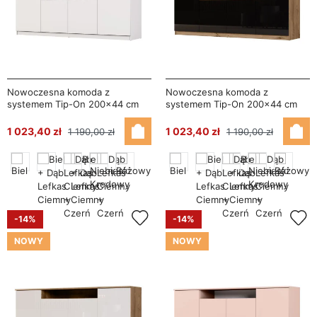
Nowoczesna komoda z
Nowoczesna komoda z
systemem Tip-On 200×44 cm
systemem Tip-On 200×44 cm
Śnieżna Biel – Luna
Dąb Lefkas / Wysoki Połysk
Czarny – Luna
1 023,40 zł
1 023,40 zł
1 190,00 zł
1 190,00 zł
-14%
-14%
NOWY
NOWY