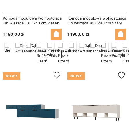
Komoda modułowa wolnostojąca
Komoda modułowa wolnostojąca
lub wisząca 180–240 cm Piasek
lub wisząca 180–240 cm Szary
Pustyni – Multi Smart
Jasny / Zieleń Butelkowa – Multi
Smart
1 190,00 zł
1 190,00 zł
+ więcej
+ więcej
NOWY
NOWY