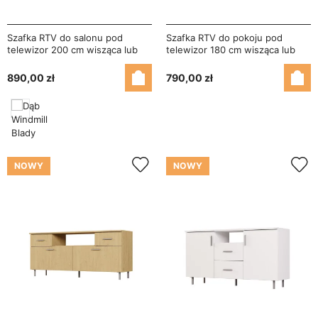
Szafka RTV do salonu pod
Szafka RTV do pokoju pod
telewizor 200 cm wisząca lub
telewizor 180 cm wisząca lub
stojąca Kaszmirowy Beż /
stojąca - Mova
Czarny Onyx - Alto
890,00 zł
790,00 zł
NOWY
NOWY