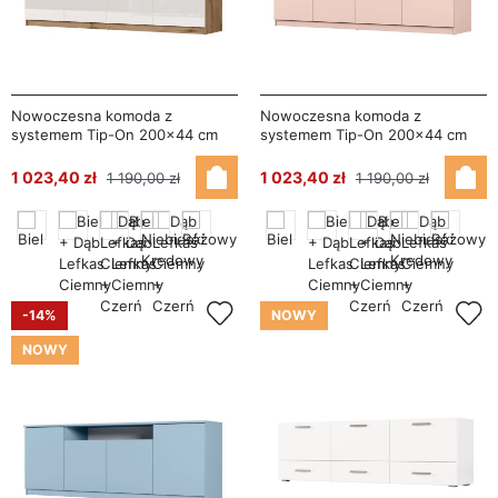
Nowoczesna komoda z
Nowoczesna komoda z
systemem Tip-On 200×44 cm
systemem Tip-On 200×44 cm
Dąb Lefkas / Wysoki Połysk Biały
Różowy – Luna
– Luna
1 023,40 zł
1 023,40 zł
1 190,00 zł
1 190,00 zł
-14%
NOWY
NOWY