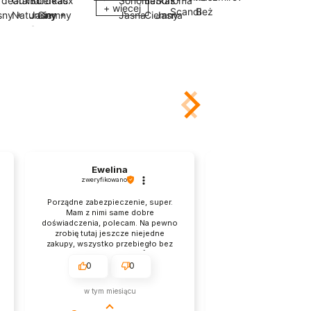
+ więcej
+ więcej
Ewelina
Tomasz
zweryfikowano
zweryfikowano
Porządne zabezpieczenie, super.
Przesyłka była u mnie zgo
Mam z nimi same dobre
planem. Czysta i naprawdę
doświadczenia, polecam. Na pewno
zabezpieczona przesył
zrobię tutaj jeszcze niejedne
Doceniam takie podejśc
zakupy, wszystko przebiegło bez
klienta, super. Na pewno ni
zbędnych nerwów.👍️
moje ostatnie zakupy w
sklepie.
0
0
0
0
w tym miesiącu
w tym miesiącu