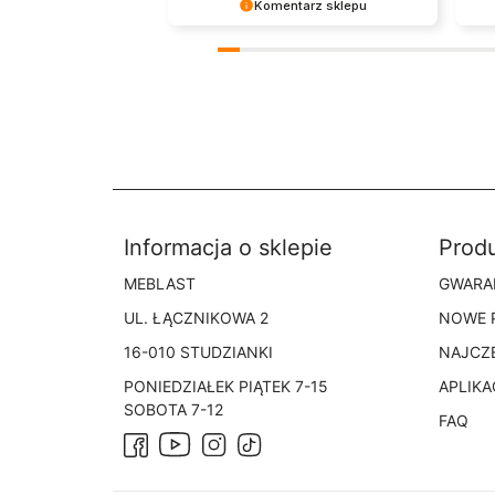
Komentarz sklepu
Dziękujemy bardzo za Twoją opinię!
Dzięku
Twoja recenzja wiele dla nas znaczy
tak dob
- dzięki niej wiemy, że jesteśmy na
prioryte
właściwym torze :) Z
Twoja r
pozdrowieniami, obsługa sklepu.
wysiłki
mamy na
zobacze
Informacja o sklepie
Prod
MEBLAST
GWARA
UL. ŁĄCZNIKOWA 2
NOWE 
16-010 STUDZIANKI
NAJCZ
PONIEDZIAŁEK PIĄTEK 7-15
APLIKA
SOBOTA 7-12
FAQ
Facebook
Instagram
TikTok
YouTube