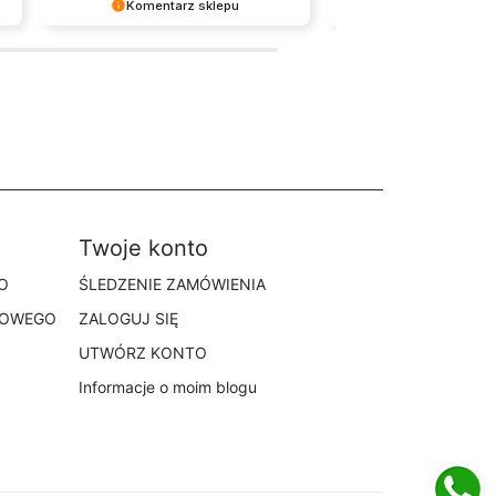
Komentarz sklepu
Komentarz sklep
Cieszy nas Twoja miła opinia i
Dziękujemy bardzo za Twoją
zaufanie. Jesteśmy wdzięczni za tak
Twoja recenzja wiele dla n
wspaniałych klientów jak Ty. Z
- dzięki niej wiemy, że jes
pozdrowieniami, obsługa sklepu.
właściwym torze :) Z
pozdrowieniami, obsługa s
Twoje konto
O
ŚLEDZENIE ZAMÓWIENIA
TOWEGO
ZALOGUJ SIĘ
UTWÓRZ KONTO
Informacje o moim blogu