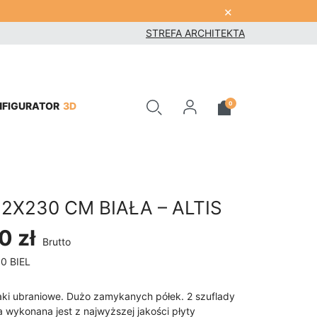
×
STREFA ARCHITEKTA
3D
0
NFIGURATOR
2X230 CM BIAŁA – ALTIS
0 zł
Brutto
0 BIEL
aki ubraniowe. Dużo zamykanych półek. 2 szuflady
 wykonana jest z najwyższej jakości płyty