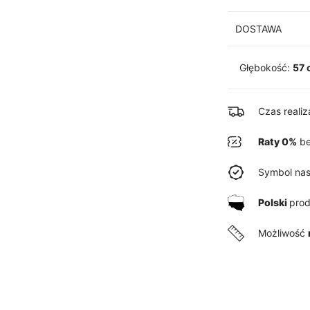
DOSTAWA
Głębokość:
57 
Czas reali
Raty 0%
be
Symbol nas
Polski
pro
Możliwość