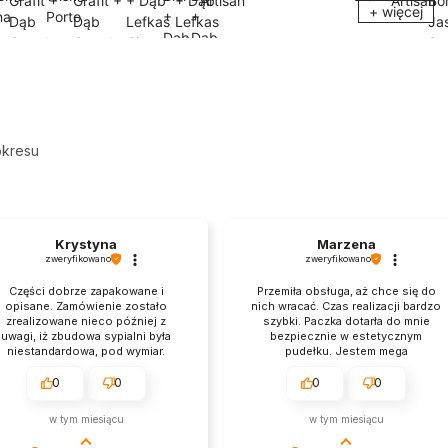
+ więcej
okresu
Krystyna
Marzena
zweryfikowano
zweryfikowano
ęści dobrze zapakowane i
Przemiła obsługa, aż chce się do
sane. Zamówienie zostało
nich wracać. Czas realizacji bardzo
alizowane nieco później z
szybki. Paczka dotarła do mnie
i, iż zbudowa sypialni była
bezpiecznie w estetycznym
standardowa, pod wymiar.
pudełku. Jestem mega
lnie dość szybko. Obsługa
zadowolona. Spotkamy się na
ta profesjonalna, otrzymałam
pewno ponownie.
0
0
0
0
erpujące informacje. Warto
ć, meble wyglądają ładnie i
w tym miesiącu
w tym miesiącu
solidnie.