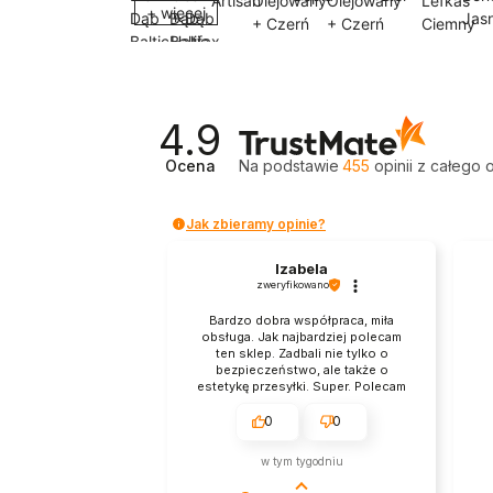
+ więcej
4.9
Ocena
Na podstawie
455
opinii
z całego 
Jak zbieramy opinie?
Izabela
zweryfikowano
Bardzo dobra współpraca, miła
Cz
obsługa. Jak najbardziej polecam
opi
ten sklep. Zadbali nie tylko o
zre
bezpieczeństwo, ale także o
uwag
estetykę przesyłki. Super. Polecam
nie
z przyjemnością.
Ogó
klien
0
0
wycz
kupi
w tym tygodniu