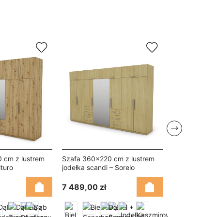
Następny
 cm z lustrem
Szafa 360x220 cm z lustrem
Szafa 400x22
lturo
jodełka scandi – Sorelo
dąb gaja lame
7 489,00 zł
6 690,00 zł