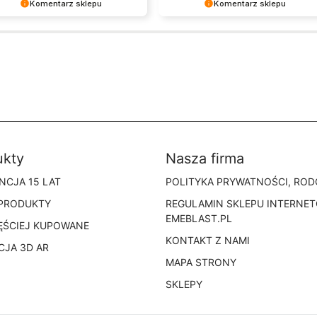
Komentarz sklepu
Komentarz sklepu
jemy za pozostawienie nam
Bardzo cieszy nas Twoja świetna
rej opinii. Naszym
recenzja! Ciężko pracujemy, aby
tem jest satysfakcja klienta i
sprostać wymaganiom klientów
ecenzja potwierdza nasze
takich jak Ty i jesteśmy zadowoleni,
 - dziękujemy raz jeszcze i
że nam się udało. Mamy nadzieję, że
dzieję - do szybkiego
do nas wrócisz :) Pozdrawiamy
nia!
ukty
Nasza firma
NCJA 15 LAT
POLITYKA PRYWATNOŚCI, ROD
PRODUKTY
REGULAMIN SKLEPU INTERNE
EMEBLAST.PL
ĘŚCIEJ KUPOWANE
KONTAKT Z NAMI
CJA 3D AR
MAPA STRONY
SKLEPY