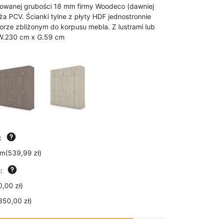
nowanej grubości 18 mm firmy Woodeco (dawniej
ża PCV. Ścianki tylne z płyty HDF jednostronnie
orze zbliżonym do korpusu mebla. Z lustrami lub
W.230 cm x G.59 cm
:
um
(
539,99 zł
)
:
0,00 zł
)
350,00 zł
)