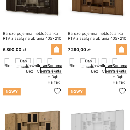
Bardzo pojemna meblościanka
Bardzo pojemna meblościanka
RTV z szafą na ubrania 405×210
RTV z szafą na ubrania 405×210
cm Sonoma Jasna / Sonoma
cm Wiśnia Porto – LENA
Ciemna – LENA
6 890,00 zł
7 290,00 zł
+ więcej
+ więcej
NOWY
NOWY