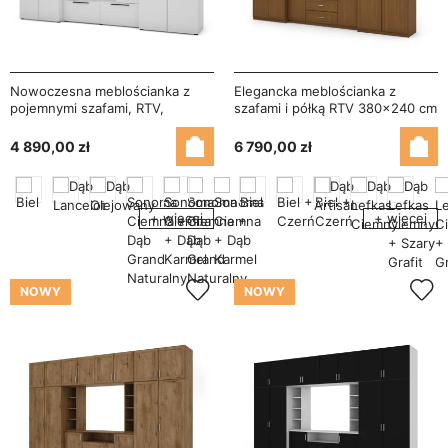
Nowoczesna meblościanka z
Elegancka meblościanka z
pojemnymi szafami, RTV,
szafami i półką RTV 380×240 cm
nadstawkami i szafkami
Wiśnia Porto – DAKO
330×189 cm Biel Arktyczna –
4 890,00 zł
6 790,00 zł
ZEUS
+ więcej
+ więcej
NOWY
NOWY