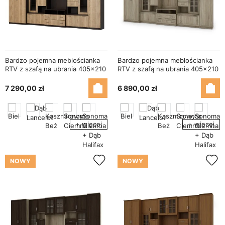
Bardzo pojemna meblościanka
Bardzo pojemna meblościanka
RTV z szafą na ubrania 405×210
RTV z szafą na ubrania 405×210
cm Sonoma Ciemna / Dąb
cm Sonoma Jasna – LENA
Halifax – LENA
7 290,00 zł
6 890,00 zł
+ więcej
+ więcej
NOWY
NOWY