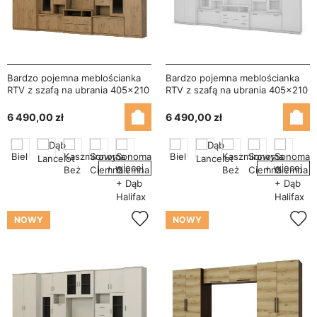
Bardzo pojemna meblościanka
Bardzo pojemna meblościanka
RTV z szafą na ubrania 405×210
RTV z szafą na ubrania 405×210
cm Dąb Lancelot – LENA
cm Biel Arktyczna – LENA
6 490,00 zł
6 490,00 zł
+ więcej
+ więcej
NOWY
NOWY