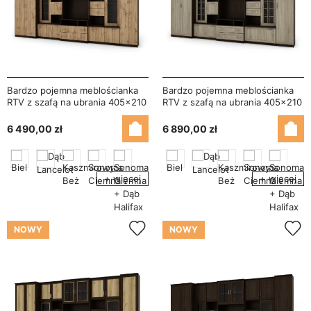
Bardzo pojemna meblościanka
Bardzo pojemna meblościanka
RTV z szafą na ubrania 405×210
RTV z szafą na ubrania 405×210
cm Sonoma Ciemna / Dąb Wotan
cm Sonoma Ciemna / Sonoma
– LENA
Jasna – LENA
6 490,00 zł
6 890,00 zł
+ więcej
+ więcej
NOWY
NOWY