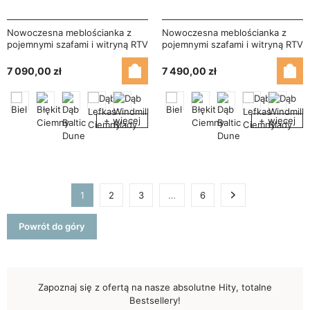
Nowoczesna meblościanka z
Nowoczesna meblościanka z
pojemnymi szafami i witryną RTV
pojemnymi szafami i witryną RTV
380×240 cm Błękit Ciemny –
380×240 cm Dąb Baltic Dune –
NESTO
NESTO
7 090,00 zł
7 490,00 zł
+ więcej
+ więcej
1
2
3
…
6
Następny
Powrót do góry
Zapoznaj się z ofertą na nasze absolutne Hity, totalne
Bestsellery!