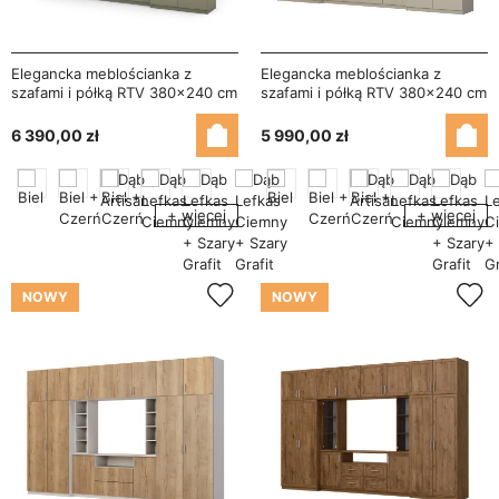
Elegancka meblościanka z
Elegancka meblościanka z
szafami i półką RTV 380×240 cm
szafami i półką RTV 380×240 cm
Eukaliptus – DAKO
Kaszmirowy Beż – DAKO
6 390,00 zł
5 990,00 zł
+ więcej
+ więcej
NOWY
NOWY