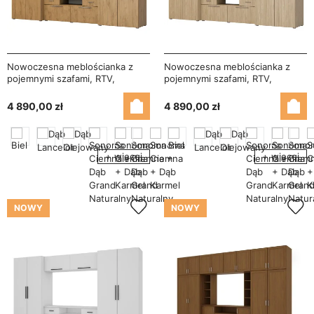
Nowoczesna meblościanka z
Nowoczesna meblościanka z
pojemnymi szafami, RTV,
pojemnymi szafami, RTV,
nadstawkami i szafkami
nadstawkami i szafkami
330×189 cm Dąb Lancelot –
330×189 cm Dąb Olejowany –
4 890,00 zł
4 890,00 zł
ZEUS
ZEUS
+ więcej
+ więcej
NOWY
NOWY