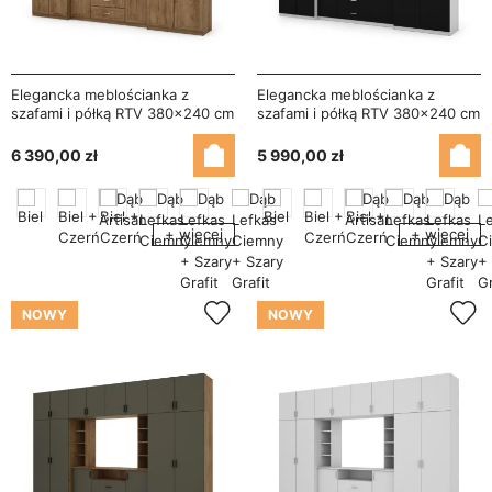
Elegancka meblościanka z
Elegancka meblościanka z
szafami i półką RTV 380×240 cm
szafami i półką RTV 380×240 cm
Dąb Lefkas – DAKO
Biel / Czarny – DAKO
6 390,00 zł
5 990,00 zł
+ więcej
+ więcej
NOWY
NOWY