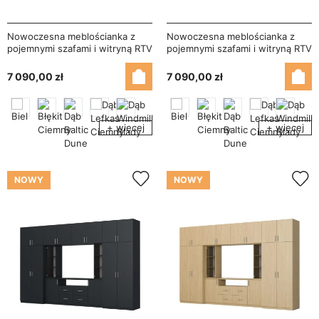
Nowoczesna meblościanka z
Nowoczesna meblościanka z
pojemnymi szafami i witryną RTV
pojemnymi szafami i witryną RTV
380×240 cm Sepia – NESTO
380×240 cm Szary Grafit –
NESTO
7 090,00 zł
7 090,00 zł
+ więcej
+ więcej
NOWY
NOWY