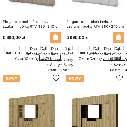
Elegancka meblościanka z
Elegancka meblościanka z
szafami i półką RTV 380×240 cm
szafami i półką RTV 380×240 cm
Sonoma Jasna – DAKO
Sosna Anderson – DAKO
6 390,00 zł
5 990,00 zł
+ więcej
+ więcej
NOWY
NOWY