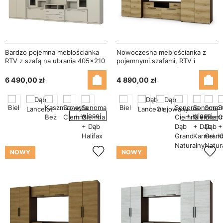
Bardzo pojemna meblościanka
Nowoczesna meblościanka z
RTV z szafą na ubrania 405×210
pojemnymi szafami, RTV i
cm Kaszmirowy Beż – LENA
nadstawkami 330×189 cm
Sonoma Ciemna / Dąb Grand –
6 490,00 zł
4 890,00 zł
ZEUS
+ więcej
+ więcej
NOWY
NOWY