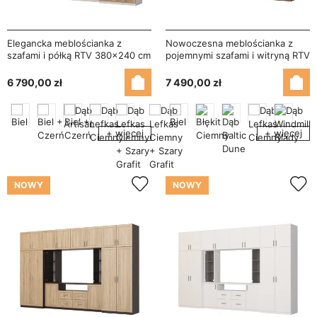
Elegancka meblościanka z
Nowoczesna meblościanka z
szafami i półką RTV 380×240 cm
pojemnymi szafami i witryną RTV
Szary Jasny / Dąb Halifax –
380×240 cm Dąb Lefkas –
DAKO
NESTO
6 790,00 zł
7 490,00 zł
+ więcej
+ więcej
NOWY
NOWY