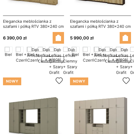
Elegancka meblościanka z
Elegancka meblościanka z
szafami i półką RTV 380×240 cm
szafami i półką RTV 380×240 cm
Dąb Artisan – DAKO
Sonoma Ciemna / Dąb Grand
Naturalny – DAKO
6 390,00 zł
5 990,00 zł
+ więcej
+ więcej
NOWY
NOWY