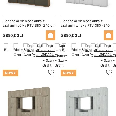
Elegancka meblościanka z
Elegancka meblościanka z
szafami i półką RTV 380×240 cm
szafami i wnęką RTV 380×240
Dąb Lefkas / Grafit – DAKO
cm Biel – DAKO
5 990,00 zł
5 990,00 zł
+ więcej
+ więcej
NOWY
NOWY