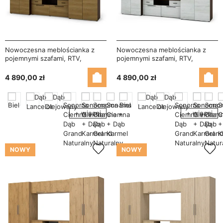
Nowoczesna meblościanka z
Nowoczesna meblościanka z
pojemnymi szafami, RTV,
pojemnymi szafami, RTV,
nadstawkami i szafkami
nadstawkami i szafkami
330×189 cm Sonoma Ciemna /
330×189 cm Sonoma Ciemna /
4 890,00 zł
4 890,00 zł
Dąb Karmel – ZEUS
Sosna Anderson – ZEUS
+ więcej
+ więcej
NOWY
NOWY