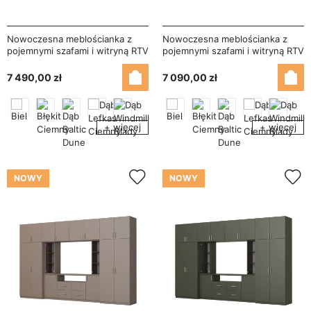
Nowoczesna meblościanka z
Nowoczesna meblościanka z
pojemnymi szafami i witryną RTV
pojemnymi szafami i witryną RTV
380×240 cm Sonoma Ciemna /
380×240 cm Biel – NESTO
Sonoma Jasna – NESTO
7 490,00 zł
7 090,00 zł
+ więcej
+ więcej
NOWY
NOWY